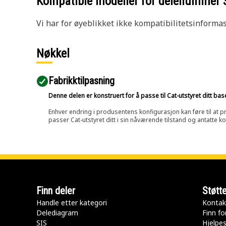
Kompatible modeller for delenummer
Vi har for øyeblikket ikke kompatibilitetsinforma
Nøkkel
Fabrikktilpasning
Denne delen er konstruert for å passe til Cat-utstyret ditt ba
Enhver endring i produsentens konfigurasjon kan føre til at pr
passer Cat-utstyret ditt i sin nåværende tilstand og antatte k
Finn deler
Støtt
Handle etter kategori
Kontak
Delediagram
Finn fo
SIS
Hjelpe