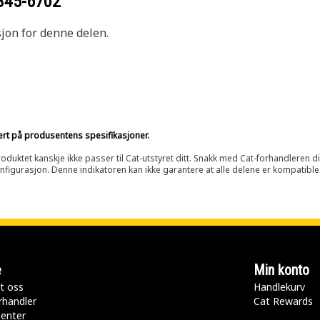
345-6702
sjon for denne delen.
sert på produsentens spesifikasjoner.
oduktet kanskje ikke passer til Cat-utstyret ditt. Snakk med Cat-forhandleren d
onfigurasjon. Denne indikatoren kan ikke garantere at alle delene er kompatible
e
Min konto
t oss
Handlekurv
rhandler
Cat Rewards
senter