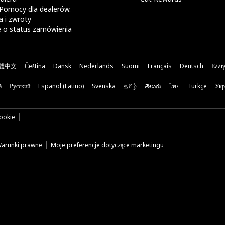
Pomocy dla dealerów.
 i zwroty
e o status zamówienia
體中文
Čeština
Dansk
Nederlands
Suomi
Français
Deutsch
Ελλη
ă
Русский
Español (Latino)
Svenska
தமிழ்
తెలుగు
ไทย
Türkçe
Укр
cookie
arunki prawne
Moje preferencje dotyczące marketingu