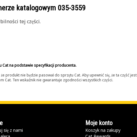
umerze katalogowym
035-3559
lności tej części.
u Cat na podstawie specyfikacji producenta.
 produkt nie będzie pasował do sprzętu Cat. Aby upewnić się, że ta część je
lerem Cat. Ten wskaźnik nie gwarantuje zgodności wszystkich części.
e
Moje konto
j się z nami
Koszyk na zakupy
alera
Cat Rewards