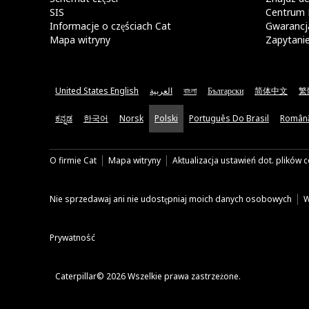
SIS
Centrum 
Informacje o częściach Cat
Gwarancja
Mapa witryny
Zapytani
United States English
العربية
বাংলা
Български
简体中文
繁
ಕನ್ನಡ
한국어
Norsk
Polski
Português Do Brasil
Român
O firmie Cat
Mapa witryny
Aktualizacja ustawień dot. plików 
Nie sprzedawaj ani nie udostępniaj moich danych osobowych
W
Prywatność
Caterpillar© 2026 Wszelkie prawa zastrzeżone.