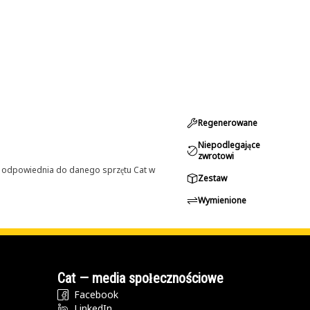
Regenerowane
Niepodlegające
zwrotowi
st odpowiednia do danego sprzętu Cat w
Zestaw
Wymienione
Cat — media społecznościowe
Facebook
LinkedIn