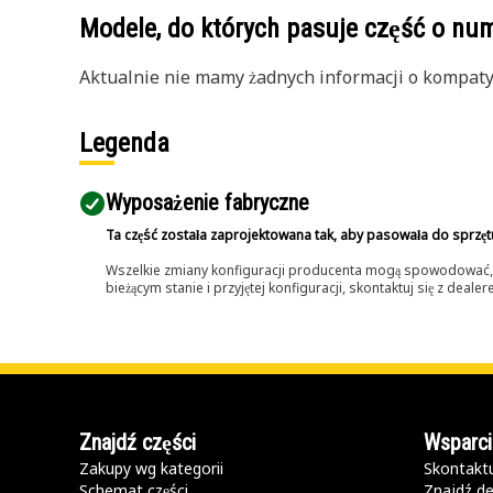
Modele, do których pasuje część o n
Aktualnie nie mamy żadnych informacji o kompatybi
Legenda
Wyposażenie fabryczne
Ta część została zaprojektowana tak, aby pasowała do sprzęt
Wszelkie zmiany konfiguracji producenta mogą spowodować, że
bieżącym stanie i przyjętej konfiguracji, skontaktuj się z dea
Znajdź części
Wsparci
Zakupy wg kategorii
Skontaktu
Schemat części
Znajdź de