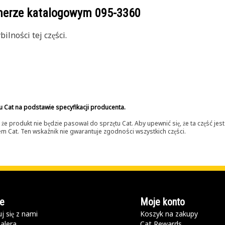
umerze katalogowym
095-3360
lności tej części.
u Cat na podstawie specyfikacji producenta.
 produkt nie będzie pasował do sprzętu Cat. Aby upewnić się, że ta część je
lerem Cat. Ten wskaźnik nie gwarantuje zgodności wszystkich części.
e
Moje konto
j się z nami
Koszyk na zakupy
alera
Cat Rewards