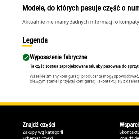
Modele, do których pasuje część o n
Aktualnie nie mamy żadnych informacji o kompatybi
Legenda
Wyposażenie fabryczne
Ta część została zaprojektowana tak, aby pasowała do sprzęt
Wszelkie zmiany konfiguracji producenta mogą spowodować, że
bieżącym stanie i przyjętej konfiguracji, skontaktuj się z dea
Znajdź części
Wsparci
Zakupy wg kategorii
Skontaktu
Schemat części
Znajdź de