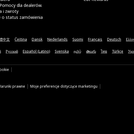
Pomocy dla dealerów.
 i zwroty
e o status zamówienia
體中文
Čeština
Dansk
Nederlands
Suomi
Français
Deutsch
Ελλη
ă
Русский
Español (Latino)
Svenska
தமிழ்
తెలుగు
ไทย
Türkçe
Укр
cookie
arunki prawne
Moje preferencje dotyczące marketingu