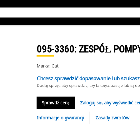
095-3360
: ZESPÓŁ POMP
Marka: Cat
Chcesz sprawdzić dopasowanie lub szukas
Dodaj sprzęt, aby sprawdzić, czy ta część pasuje lub są 
Sprawdź cenę
Zaloguj się, aby wyświetlić ce
Informacje o gwarancji
Zasady zwrotów