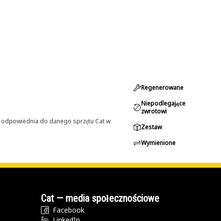
Regenerowane
Niepodlegające
zwrotowi
st odpowiednia do danego sprzętu Cat w
Zestaw
Wymienione
Cat — media społecznościowe
Facebook
LinkedIn