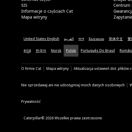
SIS
Centrum 
Informacje o częściach Cat
Gwarancja
Mapa witryny
Zapytani
United States English
العربية
বাংলা
Български
简体中文
繁
ಕನ್ನಡ
한국어
Norsk
Polski
Português Do Brasil
Român
O firmie Cat
Mapa witryny
Aktualizacja ustawień dot. plików 
Nie sprzedawaj ani nie udostępniaj moich danych osobowych
W
Prywatność
Caterpillar© 2026 Wszelkie prawa zastrzeżone.