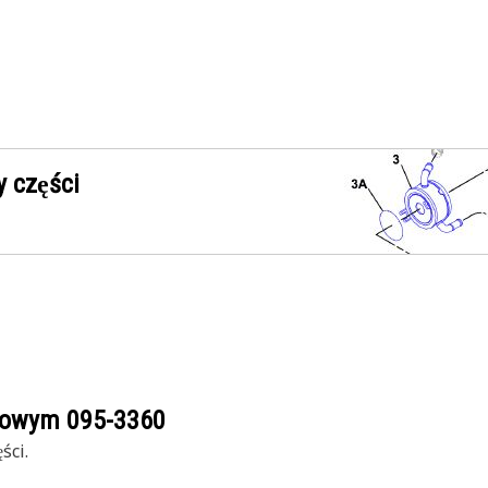
 części
ogowym
095-3360
ści.