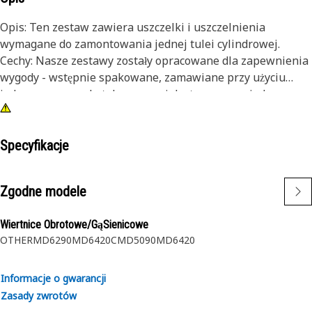
Opis: Ten zestaw zawiera uszczelki i uszczelnienia
wymagane do zamontowania jednej tulei cylindrowej.
Cechy: Nasze zestawy zostały opracowane dla zapewnienia
wygody - wstępnie spakowane, zamawiane przy użyciu
jednego numeru katalogowego i dostarczane w jednym
opakowaniu - zapewniają oszczędność czasu i pieniędzy.
Specyfikacje
Zgodne modele
Wiertnice Obrotowe/GąSienicowe
OTHER
MD6290
MD6420C
MD5090
MD6420
Informacje o gwarancji
Zasady zwrotów