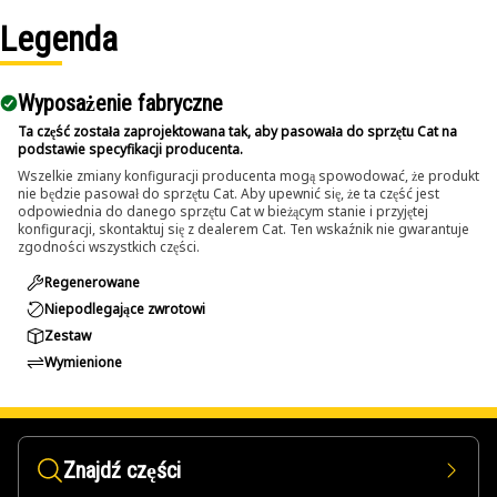
Legenda
Wyposażenie fabryczne
Ta część została zaprojektowana tak, aby pasowała do sprzętu Cat na
podstawie specyfikacji producenta.
Wszelkie zmiany konfiguracji producenta mogą spowodować, że produkt
nie będzie pasował do sprzętu Cat. Aby upewnić się, że ta część jest
odpowiednia do danego sprzętu Cat w bieżącym stanie i przyjętej
konfiguracji, skontaktuj się z dealerem Cat. Ten wskaźnik nie gwarantuje
zgodności wszystkich części.
Regenerowane
Niepodlegające zwrotowi
Zestaw
Wymienione
Znajdź części