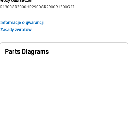
Wozy Odstawcze
Zaprojektowane do użytku w ekstremalnie trudnych
R1300G
R3000H
R2900G
R2900
R1300G II
warunkach.
Informacje o gwarancji
Zasady zwrotów
Parts Diagrams