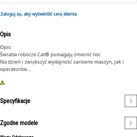
Zaloguj się, aby wyświetlić cenę klienta
Opis
Opis:
Światła robocze Cat® pomagają zmienić noc
Na dzień i zwiększyć wydajność zarówno maszyn, jak i
operatorów.
Atrybuty:
1) Wysokiej jakości lampy Cat zaprojektowano z myślą o
wysokim poziomie drgań w małych i dużych maszynach.
Specyfikacje
2) Światła Cat można zamontować także w innych
maszynach znajdujących się we flocie oraz zastosować w
ramach modernizacji starszych maszyn.
Zgodne modele
Zastosowania: