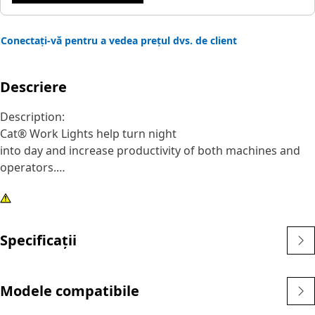
Conectați-vă pentru a vedea prețul dvs. de client
Descriere
Description:
Cat® Work Lights help turn night
into day and increase productivity of both machines and
operators.
Attributes:
1) Premium Cat Lights are designed to meet the
demanding vibration levels of both large and small
Specificații
machines
2)Cat Lights are adaptable to other machines in your fleet,
and can be retrofitted to older machines
Modele compatibile