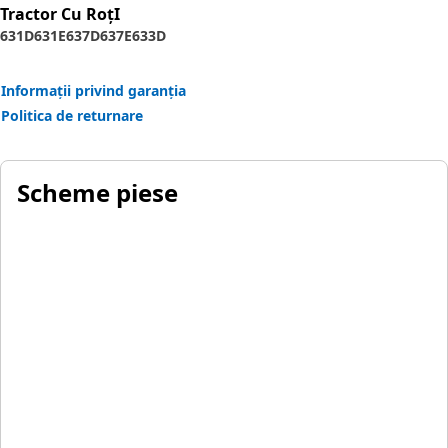
Application:
Tractor Cu RoţI
Designed for use in extremely tough conditions.
631D
631E
637D
637E
633D
Informații privind garanția
Politica de returnare
Scheme piese