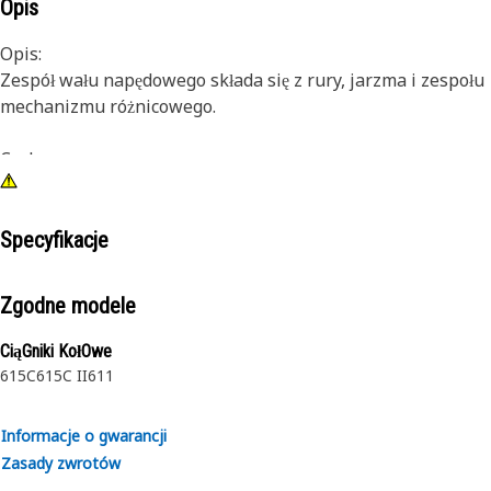
Opis
Opis:
Zespół wału napędowego składa się z rury, jarzma i zespołu
mechanizmu różnicowego.
Cechy:
Wały napędowe Cat® są konstruowane i wyważane w
sposób, który ma zapewnić maksymalną żywotność
podzespołów i przenoszenie jak najmniejszych obciążeń na
Specyfikacje
układ napędowy. Z kolei mechanizmy różnicowe Cat®
cechują się najwyższą trwałością i dopasowaniem do
Zgodne modele
wymogów eksploatacyjnych maszyn Cat.
CiąGniki KołOwe
Zalecane zastosowanie:
615C
615C II
611
Wszystkie zastosowania
Informacje o gwarancji
Zasady zwrotów