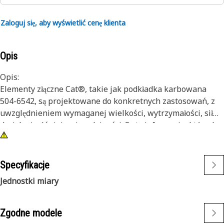
Zaloguj się, aby wyświetlić cenę klienta
Opis
Opis:
Elementy złączne Cat®, takie jak podkładka karbowana
504-6542, są projektowane do konkretnych zastosowań, z
uwzględnieniem wymaganej wielkości, wytrzymałości, sił
docisku i późniejszej wydajności. Są to informacje, których
nie posiadają inni producenci. Wybierane są tak, aby
przetrwały do czasu przebudowy lub żywotności maszyny.
Choć może się wydawać, że osprzęt i elementy złączne innej
Specyfikacje
firmy niż Cat są odpowiednie dla Twojej maszyny, żadna
Jednostki miary
inna firma nie zna Twojego sprzętu tak jak my.
Atrybuty:
Zgodne modele
• Podkładka karbowana z hartowanej stali