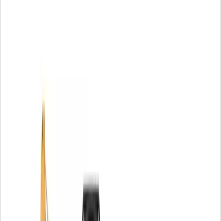
Możesz zaufać firmie Cat Fasteners, która pomoże Ci ją
zbudować, konserwować lub naprawić – w przypadku
większości maszyn i warsztatów na całym świecie.