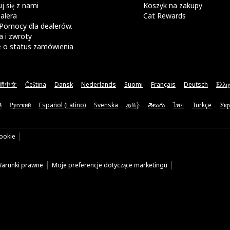
j się z nami
Koszyk na zakupy
alera
Cat Rewards
Pomocy dla dealerów.
 i zwroty
e o status zamówienia
體中文
Čeština
Dansk
Nederlands
Suomi
Français
Deutsch
Ελλη
ă
Русский
Español (Latino)
Svenska
தமிழ்
తెలుగు
ไทย
Türkçe
Укр
cookie
arunki prawne
Moje preferencje dotyczące marketingu