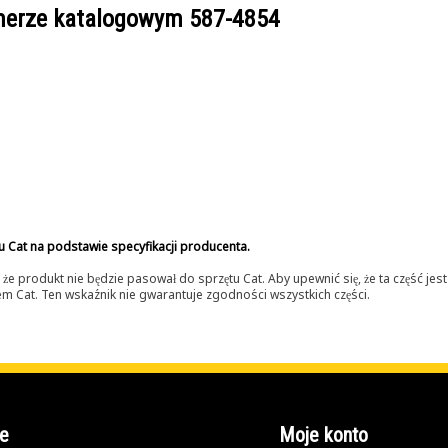
umerze katalogowym
587-4854
u Cat na podstawie specyfikacji producenta.
 produkt nie będzie pasował do sprzętu Cat. Aby upewnić się, że ta część je
lerem Cat. Ten wskaźnik nie gwarantuje zgodności wszystkich części.
e
Moje konto