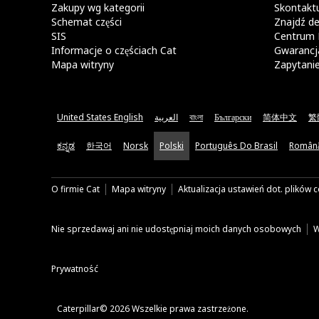
Zakupy wg kategorii
Skontaktu
Schemat części
Znajdź de
SIS
Centrum 
Informacje o częściach Cat
Gwarancja
Mapa witryny
Zapytani
United States English
العربية
বাংলা
Български
简体中文
繁
ಕನ್ನಡ
한국어
Norsk
Polski
Português Do Brasil
Român
O firmie Cat
Mapa witryny
Aktualizacja ustawień dot. plików 
Nie sprzedawaj ani nie udostępniaj moich danych osobowych
W
Prywatność
Caterpillar© 2026 Wszelkie prawa zastrzeżone.