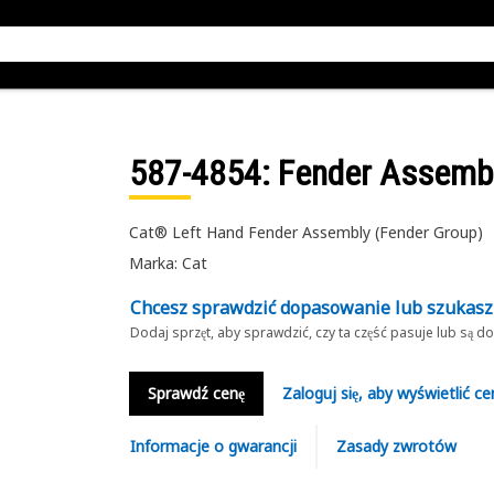
587-4854
: Fender Assemb
Cat® Left Hand Fender Assembly (Fender Group)
Marka: Cat
Chcesz sprawdzić dopasowanie lub szukas
Dodaj sprzęt, aby sprawdzić, czy ta część pasuje lub są 
Sprawdź cenę
Zaloguj się, aby wyświetlić ce
Informacje o gwarancji
Zasady zwrotów