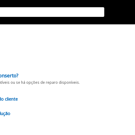
onserto?
íveis ou se há opções de reparo disponíveis.
do cliente
lução