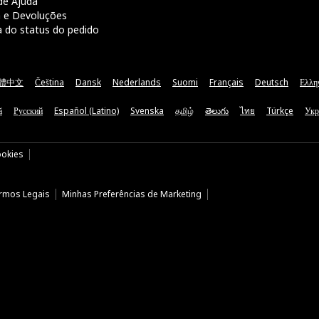
de Ajuda
a e Devoluções
a do status do pedido
體中文
Čeština
Dansk
Nederlands
Suomi
Français
Deutsch
Ελλη
ă
Русский
Español (Latino)
Svenska
தமிழ்
తెలుగు
ไทย
Türkçe
Укр
ookies
rmos Legais
Minhas Preferências de Marketing