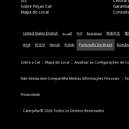
SIS
Central 
Sobre Peças Cat
Garanti
Mapa do Local
Consult
United States English
العربية
বাংলা
Български
简体中文
繁
ಕನ್ನಡ
한국어
Norsk
Polski
Português Do Brasil
Român
Sobre a Cat
Mapa do Local
Atualizar as Configurações de C
Não Venda nem Compartilhe Minhas Informações Pessoais
Te
Privacidade
Caterpillar© 2026 Todos os Direitos Reservados