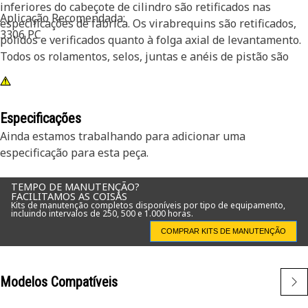
inferiores do cabeçote de cilindro são retificados nas
Aplicação Recomendada:
especificações de fábrica. Os virabrequins são retificados,
3306 PC
polidos e verificados quanto à folga axial de levantamento.
Todos os rolamentos, selos, juntas e anéis de pistão são
substituídos por peças Cat® novas. Os Blocos Longos são
testados eletronicamente para garantir qualidade
consistente e vida útil longa.
Especificações
Ainda estamos trabalhando para adicionar uma
especificação para esta peça.
TEMPO DE MANUTENÇÃO?
FACILITAMOS AS COISAS
Kits de manutenção completos disponíveis por tipo de equipamento,
incluindo intervalos de 250, 500 e 1.000 horas.
COMPRAR KITS DE MANUTENÇÃO
Modelos Compatíveis