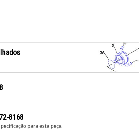
alhados
8
72-8168
ecificação para esta peça.