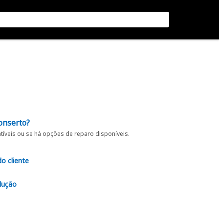
onserto?
íveis ou se há opções de reparo disponíveis.
do cliente
lução