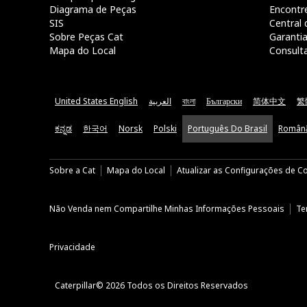
Diagrama de Peças
Encontr
SIS
Central 
Sobre Peças Cat
Garanti
Mapa do Local
Consult
United States English
العربية
বাংলা
Български
简体中文
繁
ಕನ್ನಡ
한국어
Norsk
Polski
Português Do Brasil
Român
Sobre a Cat
Mapa do Local
Atualizar as Configurações de C
Não Venda nem Compartilhe Minhas Informações Pessoais
Te
Privacidade
Caterpillar© 2026 Todos os Direitos Reservados