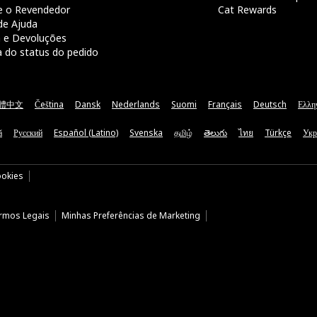
e o Revendedor
Cat Rewards
de Ajuda
a e Devoluções
a do status do pedido
體中文
Čeština
Dansk
Nederlands
Suomi
Français
Deutsch
Ελλη
ă
Русский
Español (Latino)
Svenska
தமிழ்
తెలుగు
ไทย
Türkçe
Укр
ookies
rmos Legais
Minhas Preferências de Marketing