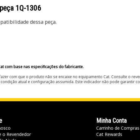
 peça
1Q-1306
atibilidade dessa peça.
at com base nas especificações do fabricante.
fazer com que o produto não se encaixe no equipamento Cat. Consulte o reve
condição atual e configuração assumida. Este indicador não pode garantir c
e
Minha Conta
nosco
Carrinho de Compras
e o Revendedor
Cat Rewards