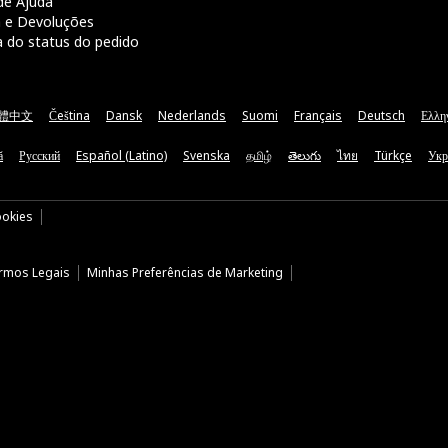
de Ajuda
a e Devoluções
a do status do pedido
體中文
Čeština
Dansk
Nederlands
Suomi
Français
Deutsch
Ελλη
ă
Русский
Español (Latino)
Svenska
தமிழ்
తెలుగు
ไทย
Türkçe
Укр
ookies
rmos Legais
Minhas Preferências de Marketing