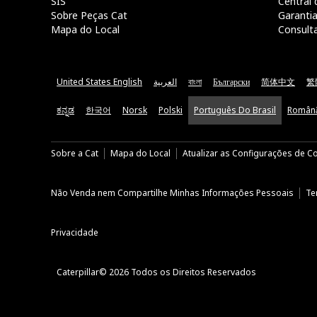
SIS
Central 
Sobre Peças Cat
Garanti
Mapa do Local
Consult
United States English
العربية
বাংলা
Български
简体中文
繁
ಕನ್ನಡ
한국어
Norsk
Polski
Português Do Brasil
Român
Sobre a Cat
Mapa do Local
Atualizar as Configurações de C
Não Venda nem Compartilhe Minhas Informações Pessoais
Te
Privacidade
Caterpillar© 2026 Todos os Direitos Reservados