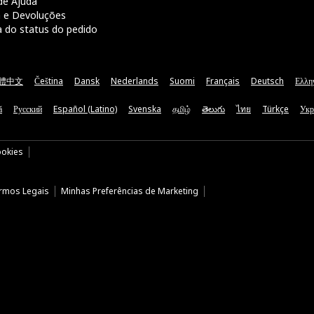
de Ajuda
a e Devoluções
a do status do pedido
體中文
Čeština
Dansk
Nederlands
Suomi
Français
Deutsch
Ελλη
ă
Русский
Español (Latino)
Svenska
தமிழ்
తెలుగు
ไทย
Türkçe
Укр
ookies
rmos Legais
Minhas Preferências de Marketing