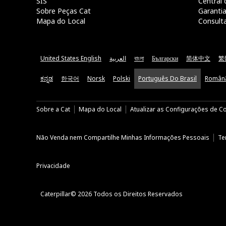
SIS
Central 
Sobre Peças Cat
Garanti
Mapa do Local
Consult
United States English
العربية
বাংলা
Български
简体中文
繁
ಕನ್ನಡ
한국어
Norsk
Polski
Português Do Brasil
Român
Sobre a Cat
Mapa do Local
Atualizar as Configurações de C
Não Venda nem Compartilhe Minhas Informações Pessoais
Te
Privacidade
Caterpillar© 2026 Todos os Direitos Reservados