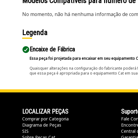
Modelos Compatíveis para número de
No momento, não há nenhuma informação de comp
Legenda
Encaixe de Fábrica
Essa peça foi projetada para encaixar em seu equipamento C
Quaisquer alterações na configuração do fabricante poderá 
que essa peça é apropriada para o equipamento Cat em sua 
LOCALIZAR PEÇAS
Suport
Comprar por Categoria
Fale Co
Diagrama de Peças
Encontr
SIS
Central 
Sobre Peças Cat
Garanti