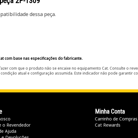
 peça
2P-1309
atibilidade dessa peça.
at com base nas especificações do fabricante.
fazer com que o produto não se encaixe no equipamento Cat. Consulte o reve
condição atual e configuração assumida. Este indicador não pode garantir c
e
Minha Conta
nosco
Carrinho de Compras
e o Revendedor
Cat Rewards
de Ajuda
a e Devoluções