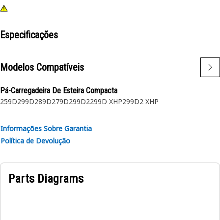
Especificações
Modelos Compatíveis
Pá-Carregadeira De Esteira Compacta
259D
299D
289D
279D
299D2
299D XHP
299D2 XHP
Informações Sobre Garantia
Política de Devolução
Parts Diagrams