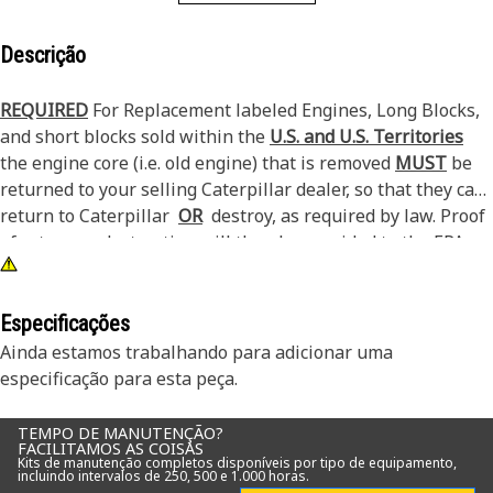
Descrição
REQUIRED
For Replacement labeled Engines, Long Blocks,
and short blocks sold within the
U.S. and U.S. Territories
the engine core (i.e. old engine) that is removed
MUST
be
returned to your selling Caterpillar dealer, so that they can
return to Caterpillar
OR
destroy, as required by law. Proof
of return or destruction will then be provided to the EPA
and or California ARB if required. See PELJ1301 for
additional details.
Especificações
Ainda estamos trabalhando para adicionar uma
especificação para esta peça.
TEMPO DE MANUTENÇÃO?
FACILITAMOS AS COISAS
Kits de manutenção completos disponíveis por tipo de equipamento,
incluindo intervalos de 250, 500 e 1.000 horas.