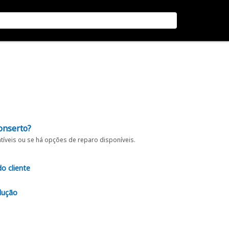
onserto?
íveis ou se há opções de reparo disponíveis.
do cliente
lução