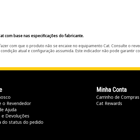
at com base nas especificações do fabricante.
fazer com que o produto não se encaixe no equipamento Cat. Consulte o reve
condição atual e configuração assumida. Este indicador não pode garantir c
e
Minha Conta
nosco
Carrinho de Compras
e o Revendedor
Cat Rewards
de Ajuda
a e Devoluções
a do status do pedido