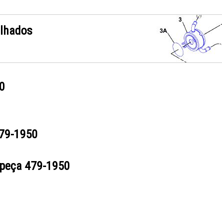
alhados
0
79-1950
 peça
479-1950