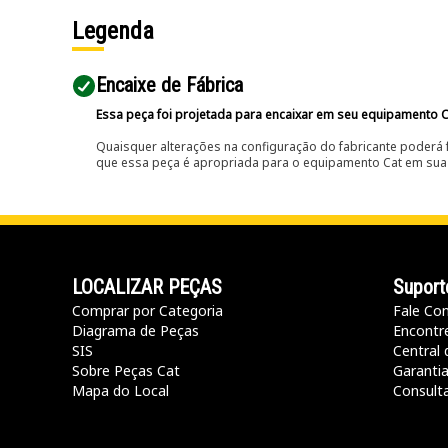
Legenda
Encaixe de Fábrica
Essa peça foi projetada para encaixar em seu equipamento C
Quaisquer alterações na configuração do fabricante poderá 
que essa peça é apropriada para o equipamento Cat em sua 
LOCALIZAR PEÇAS
Suport
Comprar por Categoria
Fale Co
Diagrama de Peças
Encontr
SIS
Central 
Sobre Peças Cat
Garanti
Mapa do Local
Consult