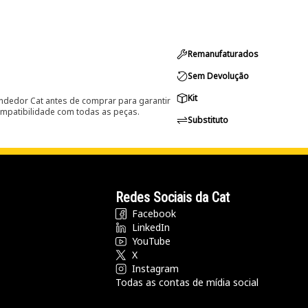
Remanufaturados
Sem Devolução
Kit
ndedor Cat antes de comprar para garantir
ompatibilidade com todas as peças.
Substituto
Redes Sociais da Cat
Facebook
LinkedIn
YouTube
X
Instagram
Todas as contas de mídia social