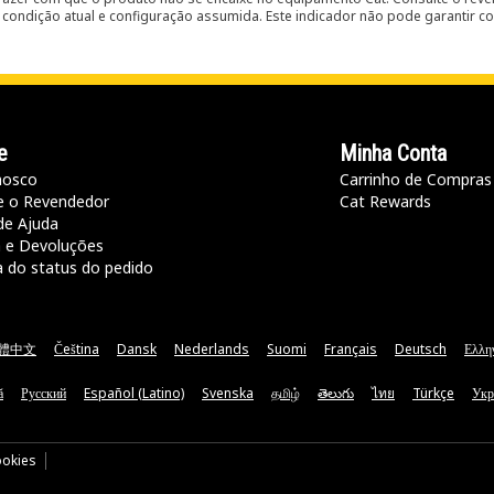
condição atual e configuração assumida. Este indicador não pode garantir c
e
Minha Conta
nosco
Carrinho de Compras
e o Revendedor
Cat Rewards
de Ajuda
a e Devoluções
a do status do pedido
體中文
Čeština
Dansk
Nederlands
Suomi
Français
Deutsch
Ελλη
ă
Русский
Español (Latino)
Svenska
தமிழ்
తెలుగు
ไทย
Türkçe
Укр
ookies