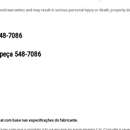
void warranties and may result in serious personal injury or death, property
48-7086
 peça
548-7086
at com base nas especificações do fabricante.
fazer com que o produto não se encaixe no equipamento Cat. Consulte o reve