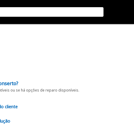
onserto?
íveis ou se há opções de reparo disponíveis.
do cliente
lução