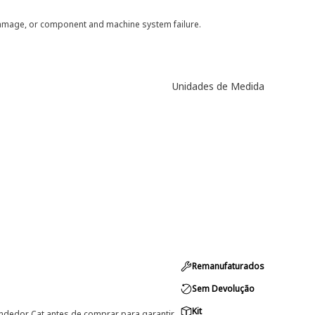
 damage, or component and machine system failure.
Unidades de Medida
Remanufaturados
Sem Devolução
Kit
ndedor Cat antes de comprar para garantir