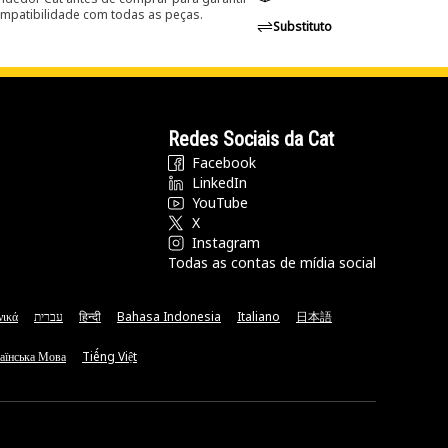
ompatibilidade com todas as peças.
Substituto
Redes Sociais da Cat
Facebook
LinkedIn
YouTube
X
Instagram
Todas as contas de mídia social
νικά
עברית
हिन्दी
Bahasa Indonesia
Italiano
日本語
аїнська Мова
Tiếng Việt