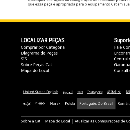
que essa peça é apropriada para o equipamento Cat em sua 
LOCALIZAR PEÇAS
Suport
Comprar por Categoria
Fale Co
Diagrama de Peças
Encontr
SIS
Central 
Sobre Peças Cat
Garanti
Mapa do Local
Consult
United States English
العربية
বাংলা
Български
简体中文
繁
ಕನ್ನಡ
한국어
Norsk
Polski
Português Do Brasil
Român
Sobre a Cat
Mapa do Local
Atualizar as Configurações de C