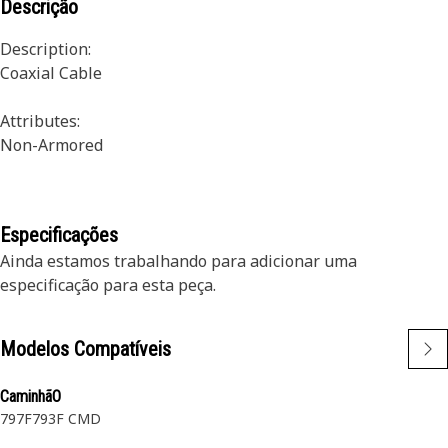
Descrição
Description:
Coaxial Cable
Attributes:
Non-Armored
Recommended Application:
Especificações
All work environments
Ainda estamos trabalhando para adicionar uma
especificação para esta peça.
Modelos Compatíveis
CaminhãO
797F
793F CMD