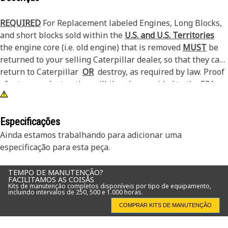
REQUIRED
For Replacement labeled Engines, Long Blocks,
and short blocks sold within the
U.S. and U.S. Territories
the engine core (i.e. old engine) that is removed
MUST
be
returned to your selling Caterpillar dealer, so that they can
return to Caterpillar
OR
destroy, as required by law. Proof
of return or destruction will then be provided to the EPA
and or California ARB if required. See PELJ1301 for
additional details.
Especificações
Ainda estamos trabalhando para adicionar uma
especificação para esta peça.
TEMPO DE MANUTENÇÃO?
FACILITAMOS AS COISAS
Kits de manutenção completos disponíveis por tipo de equipamento,
incluindo intervalos de 250, 500 e 1.000 horas.
COMPRAR KITS DE MANUTENÇÃO