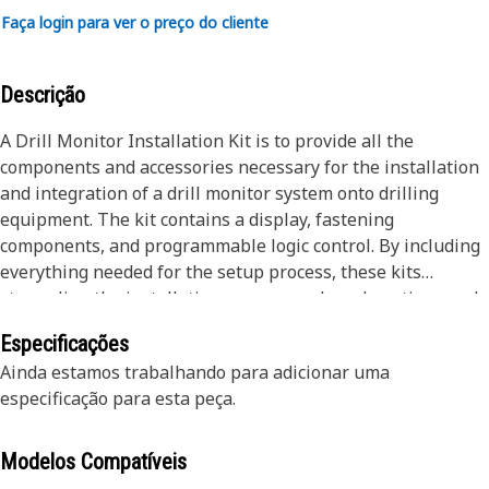
Faça login para ver o preço do cliente
Descrição
A Drill Monitor Installation Kit is to provide all the
components and accessories necessary for the installation
and integration of a drill monitor system onto drilling
equipment. The kit contains a display, fastening
components, and programmable logic control. By including
everything needed for the setup process, these kits
streamline the installation process, reduce downtime, and
ensure that the drill monitor system functions optimally
Especificações
once installed.
Ainda estamos trabalhando para adicionar uma
especificação para esta peça.
Attributes:
• Real-time monitoring of drilling parameters such as
depth, pressure, speed, and temperature.
Modelos Compatíveis
• Advanced sensors ensure accurate data collection and