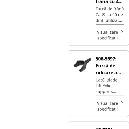
frână cu 40
de dinți
Furcă de frână
Cat® cu 40 de
dinți utilizată
la angrenajul
planetar cu
Vizualizare
pinion conic al
specificații
conductei de
acționare
506-5697:
Furcă de
ridicare a
lamei
Cat® Blade
Lift Yoke
supports
connection
and load
Vizualizare
transfer
specificații
between the
blade lift
mechanism