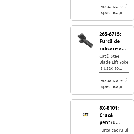
dreapta Cat®
ghidează
Vizualizare
articulația de
specificații
direcție
pentru a vira
utilajul
265-6715:
Furcă de
ridicare a
lamei
Cat® Steel
Blade Lift Yoke
is used to
control blade
movement in
Vizualizare
Motor Grader
specificații
8X-8101:
Crucă
pentru
cadrul de
Furca cadrului