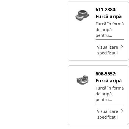
puterea de la
611-2880:
transmisie la
Furcă aripă
punți
Furcă în formă
de aripă
pentru
utilizarea în
camioanele
Vizualizare
articulate cu
specificații
benă
basculantă
Cat® 8.5C
606-5557:
Furcă aripă
Furcă în formă
de aripă
pentru
utilizarea în
camioanele
Vizualizare
articulate cu
specificații
benă
basculantă