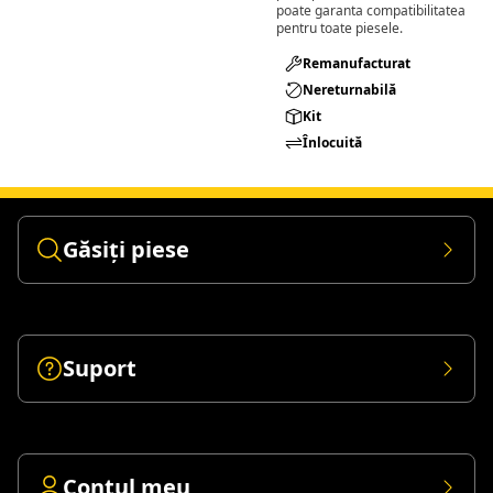
poate garanta compatibilitatea
pentru toate piesele.
Remanufacturat​
Nereturnabilă
Kit
Înlocuită
Găsiți piese
Suport
Contul meu