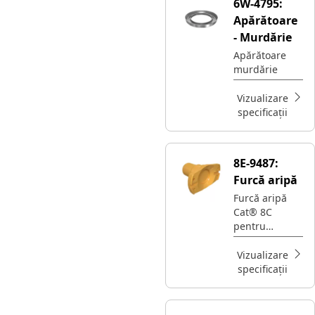
6W-4795:
Apărătoare
- Murdărie
Apărătoare
murdărie
Vizualizare
specificații
8E-9487:
Furcă aripă
Furcă aripă
Cat® 8C
pentru
utilizare la
tractoare cu
Vizualizare
șenile
specificații