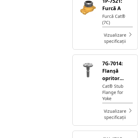
1P-7521:
and the blade
Furcă A
assembly
Furcă Cat®
(7C)
Vizualizare
specificații
7G-7014:
Flanșă
opritor
pentru
Cat® Stub
Flange for
furcă
Yoke
Vizualizare
specificații