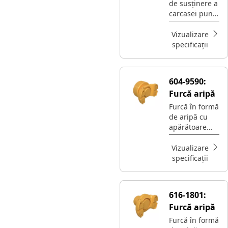
de susținere a
suport al
carcasei punții
carcasei
Cat®
axului
conectează
Vizualizare
puntea la
specificații
cadru pentru
a transmite
cuplul
604-9590:
Furcă aripă
Furcă în formă
de aripă cu
apărătoare
Cat® 8.5C
Vizualizare
specificații
616-1801:
Furcă aripă
Furcă în formă