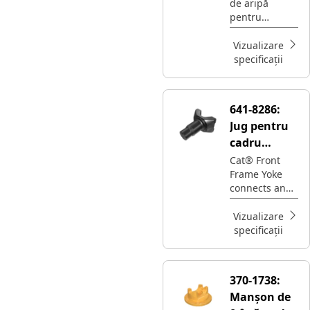
de aripă
pentru
utilizare la
autogredere
Vizualizare
Cat® 8.5C
specificații
641-8286:
Jug pentru
cadru
frontal
Cat® Front
Frame Yoke
connects and
supports the
front
Vizualizare
assembly,
specificații
enabling
stability and
alignment in
370-1738:
equipment
Manșon de
operations