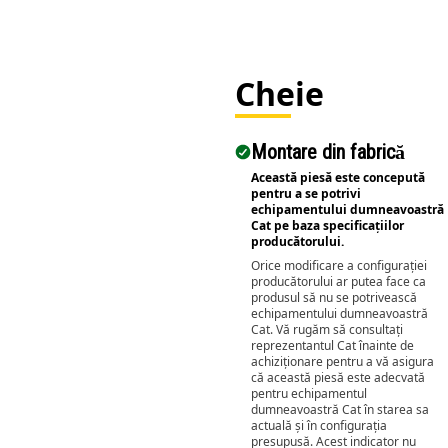
Cat® 9C
Cheie
Montare din fabrică
Această piesă este concepută
pentru a se potrivi
echipamentului dumneavoastră
Cat pe baza specificațiilor
producătorului.
Orice modificare a configurației
producătorului ar putea face ca
produsul să nu se potrivească
echipamentului dumneavoastră
Cat. Vă rugăm să consultați
reprezentantul Cat înainte de
achiziționare pentru a vă asigura
că această piesă este adecvată
pentru echipamentul
dumneavoastră Cat în starea sa
actuală și în configurația
presupusă. Acest indicator nu