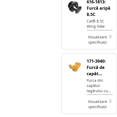
616-1813:
Furcă aripă
8.5C
Cat® 8.5C
Wing Yoke
Vizualizare
specificații
171-3940:
Furcă de
capăt
pentru
Furca din
capătul
rulmentul
lagărului cu
aripii
aripi al
arborelui de
arborelui
Vizualizare
transmisie
motor din oțel
specificații
de 10C
Cat® 10C
transferă