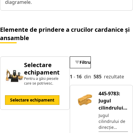
diagramele.
Elemente de prindere a crucilor cardanice și
ansamble
Filtru
Selectare
echipament
1
-
16
din
585
rezultate
Pentru a găsi piesele
care se potrivesc.
445-9783:
Selectare echipament
Jugul
cilindrului
de direcție
Jugul
cilindrului de
direcție