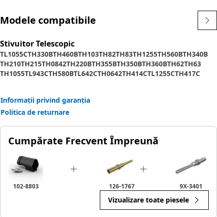
Modele compatibile
Stivuitor Telescopic
TL1055C
TH330B
TH460B
TH103
TH82
TH83
TH1255
TH560B
TH340B
TH210
TH215
TH0842
TH220B
TH355B
TH350B
TH360B
TH62
TH63
TH1055
TL943C
TH580B
TL642C
TH0642
TH414C
TL1255C
TH417C
Informații privind garanția
Politica de returnare
Cumpărate Frecvent Împreună
102-8803
126-1767
9X-3401
Vizualizare toate piesele