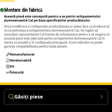
Montare din fabrică
Această piesă este concepută pentru a se potrivi echipamentului
dumneavoastră Cat pe baza specificațiilor producătorului.
Orice modificare a configurației producătorului ar putea face ca produsul să
nu se potrivească echipamentului dumneavoastră Cat. Vă rugăm să
consultați reprezentantul Cat înainte de achiziționare pentru a vă asigura că
această piesă este adecvată pentru echipamentul dumneavoastră Cat în
starea sa actuală și în configurația presupusă. Acest indicator nu poate
garanta compatibilitatea pentru toate piesele.
Remanufacturat​
Nereturnabilă
Kit
Înlocuită
Găsiți piese