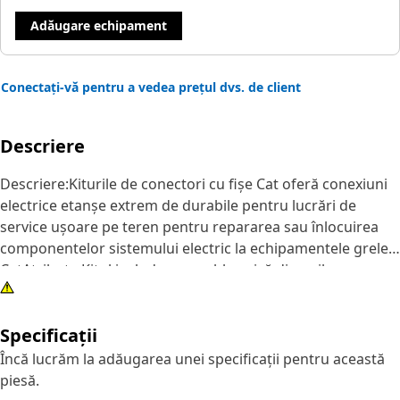
Adăugare echipament
Conectați-vă pentru a vedea prețul dvs. de client
Descriere
Descriere:Kiturile de conectori cu fișe Cat oferă conexiuni
electrice etanșe extrem de durabile pentru lucrări de
service ușoare pe teren pentru repararea sau înlocuirea
componentelor sistemului electric la echipamentele grele
CatAtribute:Kitul include ansamblu priză din nailon
compatibil și pană de blocareAplicație:Kiturile sunt utilizate
pentru a repara sau înlocui conectorii pentru priză cu 3
Specificații
pini. Consultați manualul proprietarului sau contactați
reprezentantul local Cat pentru mai multe informații.
Încă lucrăm la adăugarea unei specificații pentru această
piesă.