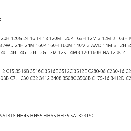
B
20H 120G 24 16 14 18 120M 120K 163H 12M 3 12M 2 163H 
 3 AWD 24H 24M 160K 160H 160M 140M 3 AWD 14M-3 12H E
140 14H 14G 12H 12G 12M 12K 14M3 120 160H NA 120K 2
C12 C15 3516B 3516C 3516E 3512C 3512E C280-08 C280-16 C
08B C7.1 C30 C32 3412 3408 3508C 3508B C175-16 3412D C2
2 SAT318 HH45 HH55 HH65 HH75 SAT323TSC