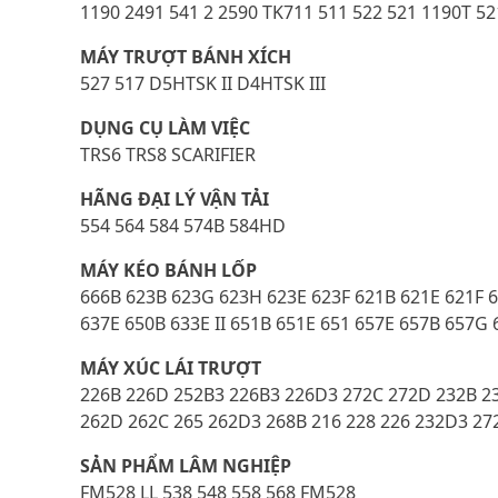
1190 2491 541 2 2590 TK711 511 522 521 1190T 5
MÁY TRƯỢT BÁNH XÍCH
527 517 D5HTSK II D4HTSK III
DỤNG CỤ LÀM VIỆC
TRS6 TRS8 SCARIFIER
HÃNG ĐẠI LÝ VẬN TẢI
554 564 584 574B 584HD
MÁY KÉO BÁNH LỐP
666B 623B 623G 623H 623E 623F 621B 621E 621F 
637E 650B 633E II 651B 651E 651 657E 657B 657G
MÁY XÚC LÁI TRƯỢT
226B 226D 252B3 226B3 226D3 272C 272D 232B 23
262D 262C 265 262D3 268B 216 228 226 232D3 2
SẢN PHẨM LÂM NGHIỆP
FM528 LL 538 548 558 568 FM528