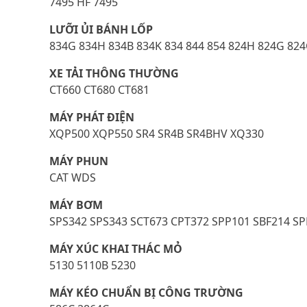
7495 HF 7495
LƯỠI ỦI BÁNH LỐP
834G 834H 834B 834K 834 844 854 824H 824G 824C
XE TẢI THÔNG THƯỜNG
CT660 CT680 CT681
MÁY PHÁT ĐIỆN
XQP500 XQP550 SR4 SR4B SR4BHV XQ330
MÁY PHUN
CAT WDS
MÁY BƠM
SPS342 SPS343 SCT673 CPT372 SPP101 SBF214 SP
MÁY XÚC KHAI THÁC MỎ
5130 5110B 5230
MÁY KÉO CHUẨN BỊ CÔNG TRƯỜNG