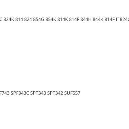
 824K 814 824 854G 854K 814K 814F 844H 844K 814F II 824G
F743 SPF343C SPT343 SPT342 SUF557