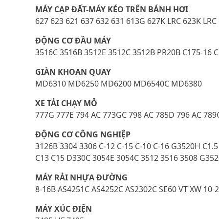
MÁY CẠP ĐẤT-MÁY KÉO TRÊN BÁNH HƠI
627 623 621 637 632 631 613G 627K LRC 623K LRC
ĐỘNG CƠ ĐẦU MÁY
3516C 3516B 3512E 3512C 3512B PR20B C175-16 C
GIÀN KHOAN QUAY
MD6310 MD6250 MD6200 MD6540C MD6380
XE TẢI CHẠY MỎ
777G 777E 794 AC 773GC 798 AC 785D 796 AC 789G
ĐỘNG CƠ CÔNG NGHIỆP
3126B 3304 3306 C-12 C-15 C-10 C-16 G3520H C1.
C13 C15 D330C 3054E 3054C 3512 3516 3508 G352
MÁY RẢI NHỰA ĐƯỜNG
8-16B AS4251C AS4252C AS2302C SE60 VT XW 10-2
MÁY XÚC ĐIỆN