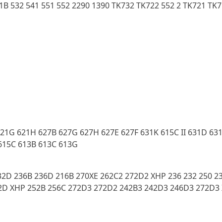
21B 532 541 551 552 2290 1390 TK732 TK722 552 2 TK721 TK
621G 621H 627B 627G 627H 627E 627F 631K 615C II 631D 63
 615C 613B 613C 613G
2D 236B 236D 216B 270XE 262C2 272D2 XHP 236 232 250 23
72D XHP 252B 256C 272D3 272D2 242B3 242D3 246D3 272D3 