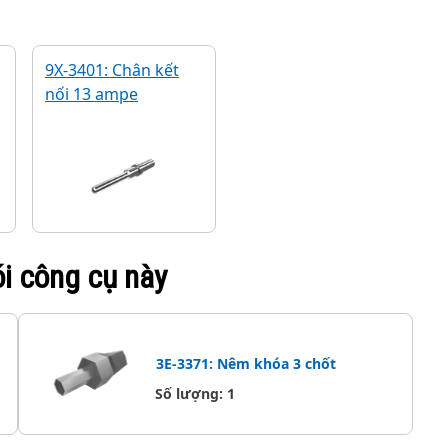
9X-3401: Chân kết
nối 13 ampe
ói công cụ này
3E-3371: Nêm khóa 3 chốt
Số lượng
:
1