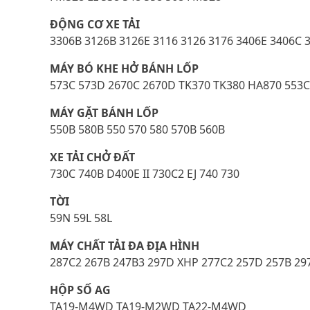
ĐỘNG CƠ XE TẢI
3306B 3126B 3126E 3116 3126 3176 3406E 3406C 3
MÁY BÓ KHE HỞ BÁNH LỐP
573C 573D 2670C 2670D TK370 TK380 HA870 553C
MÁY GẶT BÁNH LỐP
550B 580B 550 570 580 570B 560B
XE TẢI CHỞ ĐẤT
730C 740B D400E II 730C2 EJ 740 730
TỜI
59N 59L 58L
MÁY CHẤT TẢI ĐA ĐỊA HÌNH
287C2 267B 247B3 297D XHP 277C2 257D 257B 297
HỘP SỐ AG
TA19-M4WD TA19-M2WD TA22-M4WD