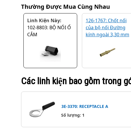
Thường Được Mua Cùng Nhau
Linh Kiện Này:
126-1767: Chốt nối
102-8803: BỘ NỐI Ổ
của bộ nối Đường
CẮM
kính ngoài 3,30 mm
Các linh kiện bao gồm trong g
3E-3370: RECEPTACLE A
Số lượng
:
1