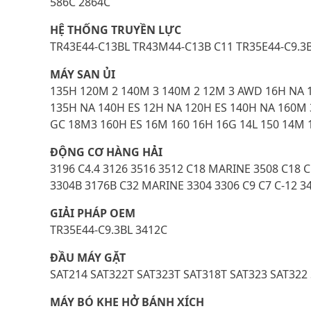
586C 2864C
HỆ THỐNG TRUYỀN LỰC
TR43E44-C13BL TR43M44-C13B C11 TR35E44-C9.3
MÁY SAN ỦI
135H 120M 2 140M 3 140M 2 12M 3 AWD 16H NA 1
135H NA 140H ES 12H NA 120H ES 140H NA 160M
GC 18M3 160H ES 16M 160 16H 16G 14L 150 14M 
ĐỘNG CƠ HÀNG HẢI
3196 C4.4 3126 3516 3512 C18 MARINE 3508 C18 
3304B 3176B C32 MARINE 3304 3306 C9 C7 C-12 34
GIẢI PHÁP OEM
TR35E44-C9.3BL 3412C
ĐẦU MÁY GẶT
SAT214 SAT322T SAT323T SAT318T SAT323 SAT32
MÁY BÓ KHE HỞ BÁNH XÍCH