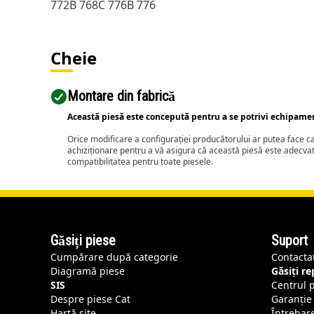
772B 768C 776B 776
Cheie
Montare din fabrică
Această piesă este concepută pentru a se potrivi echipame
Orice modificare a configurației producătorului ar putea face 
achiziționare pentru a vă asigura că această piesă este adecva
compatibilitatea pentru toate piesele.
Găsiți piese
Suport
Cumpărare după categorie
Contacta
Diagramă piese
Găsiți r
SIS
Centrul 
Despre piese Cat
Garanție 
Hartă site
Întrebar