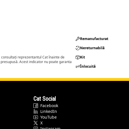
Remanufacturat​
Nereturnabilă
consultați reprezentantul Cat înainte de
Kit
a presupusă. Acest indicator nu poate garanta
Înlocuită
Cat Social
Facebook
LinkedIn
YouTube
X
Instagram