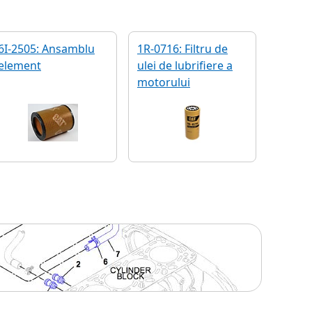
6I-2505: Ansamblu
1R-0716: Filtru de
element
ulei de lubrifiere a
motorului