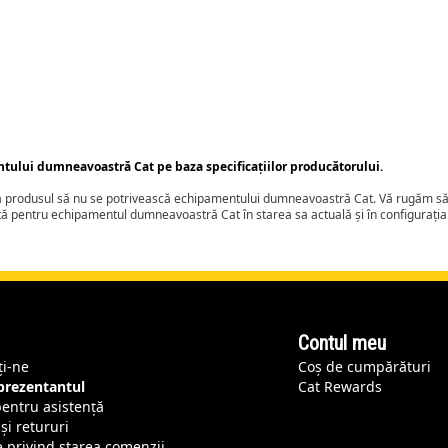
ntului dumneavoastră Cat pe baza specificațiilor producătorului.
ca produsul să nu se potrivească echipamentului dumneavoastră Cat. Vă rugăm să 
tă pentru echipamentul dumneavoastră Cat în starea sa actuală și în configurați
Contul meu
ți-ne
Coș de cumpărături
eprezentantul
Cat Rewards
pentru asistență
și retururi
e privind starea comenzii