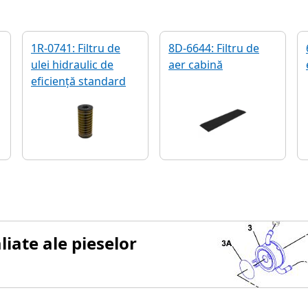
1R-0741: Filtru de
8D-6644: Filtru de
ulei hidraulic de
aer cabină
eficiență standard
6
iate ale pieselor