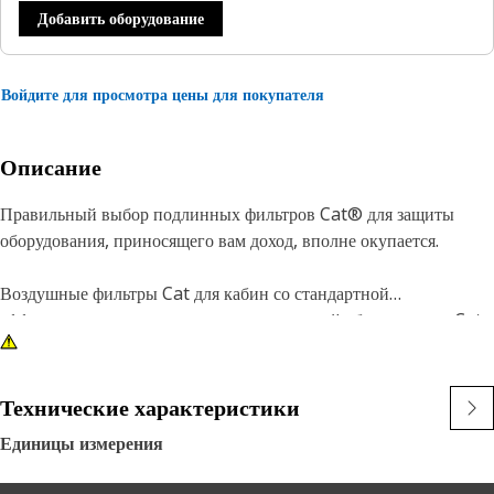
Добавить оборудование
Войдите для просмотра цены для покупателя
Описание
Правильный выбор подлинных фильтров Cat® для защиты
оборудования, приносящего вам доход, вполне окупается.
Воздушные фильтры Cat для кабин со стандартной
эффективностью доступны для всех моделей оборудования Cat
и рекомендуются для нормальной фильтрации. Наши
фильтрующие элементы, в которых используются материалы со
стандартной эффективностью, предотвращают попадание грязи,
Технические характеристики
сажи, песка и других загрязнений в кабину, обеспечивая более
Единицы измерения
здоровую и комфортную рабочую среду.