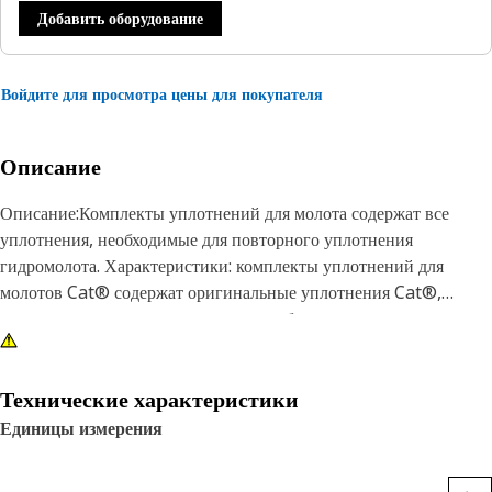
Добавить оборудование
Войдите для просмотра цены для покупателя
Описание
Описание:Комплекты уплотнений для молота содержат все
уплотнения, необходимые для повторного уплотнения
гидромолота. Характеристики: комплекты уплотнений для
молотов Cat® содержат оригинальные уплотнения Cat®,
многие из которых изготовлены из собственных материалов или
имеют патентованную конструкцию для использования в более
жестких условиях компрессии и более широком температурном
диапазоне. Все они соответствуют области применения, помогая
Технические характеристики
обеспечить максимальную производительность и длительный
Единицы измерения
срок службы. Кроме того, поскольку комплекты уплотнений для
молотов Cat содержат все уплотнения, необходимые для