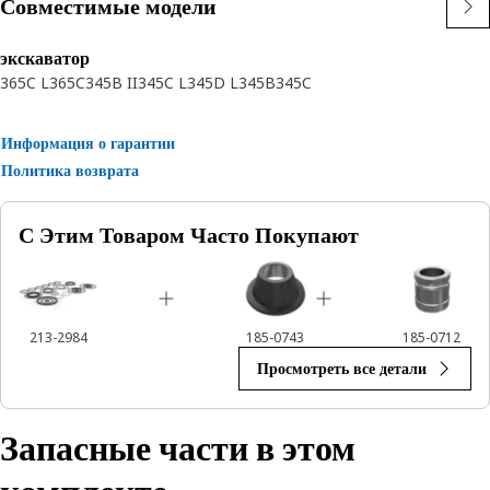
Совместимые модели
повторной установки, клиенты получают быстрое решение во
время ограниченного по времени ремонта. Это обеспечивает
экскаватор
максимальное время безотказной работы и производительность.
365C L
365C
345B II
345C L
345D L
345B
345C
Рекомендуемое применение:Молоты Cat используются на
погрузчиках с бортовым поворотом, экскаваторах-погрузчиках с
обратной лопатой и экскаваторах всех размеров при сносе
Информация о гарантии
зданий, строительстве, карьерных разработках и промышленном
Политика возврата
дроблении.
С Этим Товаром Часто Покупают
213-2984
185-0743
185-0712
Просмотреть все детали
Запасные части в этом