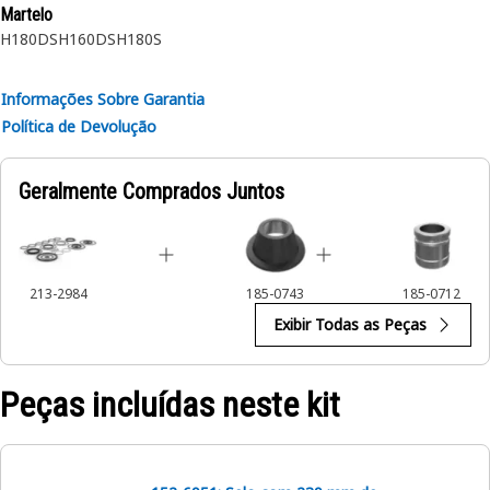
Martelo
Recomendada: Os Martelos Cat são usados em
H180DS
H160DS
H180S
minicarregadeiras, retroescavadeiras e escavadeiras de
todos os tamanhos em aplicações de demolição, construção,
pedreira e quebra de produção.
Informações Sobre Garantia
Política de Devolução
Geralmente Comprados Juntos
213-2984
185-0743
185-0712
Exibir Todas as Peças
Peças incluídas neste kit