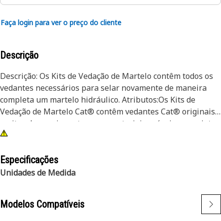
Faça login para ver o preço do cliente
Descrição
Descrição: Os Kits de Vedação de Martelo contêm todos os
vedantes necessários para selar novamente de maneira
completa um martelo hidráulico. Atributos:Os Kits de
Vedação de Martelo Cat® contêm vedantes Cat® originais,
muitos dos quais contam com materiais próprios e projetos
patenteados para aplicações de temperatura mais amplas
e conjunto de compressão superior. Todos são adequados à
sua aplicação, ajudando a garantir o melhor desempenho e
Especificações
uma longa vida útil. Além disso, como os Kits de Vedação de
Unidades de Medida
Martelo Cat fornecem todos os vedantes necessários para
selar novamente de maneira completa, os clientes recebem
Modelos Compatíveis
uma solução rápida durante reparos urgentes. Isso garante
o máximo de tempo de atividade e produtividade. Aplicação