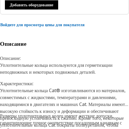
Добавить оборудование
Войдите для просмотра цены для покупателя
Описание
Описание:
Уплотнительные кольца используются для герметизации
неподвижных и некоторых подвижных деталей.
Характеристики:
Уплотнительные кольца Cat® изготавливаются из материалов,
совместимых с жидкостями, температурами и давлениями,
находящимися в двигателях и машинах Cat. Материалы имеют
высокую стойкость к износу и деформации и обеспечивают
Размеры уплотнительных колец имеют жесткие допуски,
превосходную устойчивость к сжатию. Кроме того, некоторые
гарантирующие точное соответствие посадочным канавкам с
уплотнительные кольца Cat покрыты полиуретаном, чтобы