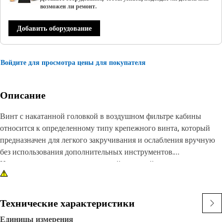
возможен ли ремонт.
Добавить оборудование
Войдите для просмотра цены для покупателя
Описание
Винт с накатанной головкой в воздушном фильтре кабины
относится к определенному типу крепежного винта, который
предназначен для легкого закручивания и ослабления вручную
без использования дополнительных инструментов.
Использование винта с накатанной головкой в воздушном
фильтре кабины обеспечивает ряд преимуществ. Это устраняет
необходимость в инструментах, экономя время и усилия при
выполнении рутинных задач по техническому обслуживанию.
Технические характеристики
Она также обеспечивает более быстрый доступ к воздушному
Единицы измерения