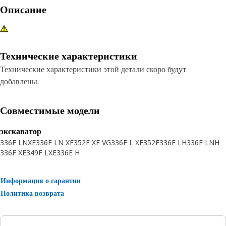
Описание
Технические характеристики
Технические характеристики этой детали скоро будут
добавлены.
Совместимые модели
экскаватор
336F LNXE
336F LN XE
352F XE VG
336F L XE
352F
336E LH
336E LNH
336F XE
349F LXE
336E H
Информация о гарантии
Политика возврата