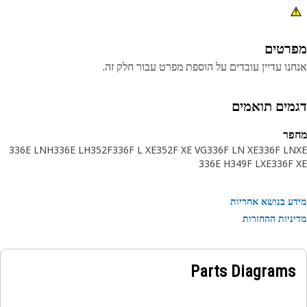
רטים
נו עדיין עובדים על הוספת מפרט עבור חלק זה.
מים תואמים
פר
336E LNH
336E LH
352F
336F L XE
352F XE VG
336F LN XE
336F L
336E H
349F LXE
336F
ע בנושא אחריות
ניות ההחזרות
Parts Diagrams