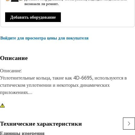
возможен ли ремонт.
Добавить оборудование
Войдите для просмотра цены для покупателя
Описание
Описание:
Уплотнительные кольца, такие как 4D-6695, используются в
статическом уплотнении и некоторых динамических
приложениях.
Уплотнительные кольца Cat® изготавливаются из материалов,
которые соответствуют рабочим средам, температурам и
давлениям, используемым в двигателях и машинах Cat.
Технические характеристики
Материалы устойчивы к износу и экструзии, а также
Единицы измерения