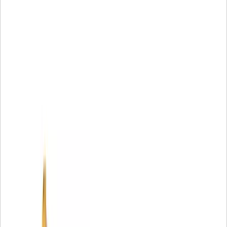
• Диаметр поперечного сечения: 3,53 мм (0,14 дюйма)
• Внутренний диаметр: 329,79 мм (12,98 дюйма)
Применение:
Для получения дополнительной информации обратитесь к
руководству пользователя или к местному дилеру Cat.