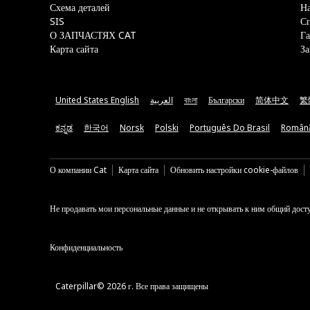
Схема деталей
На
SIS
С
О ЗАПЧАСТЯХ CAT
Га
Карта сайта
За
United States English
العربية
বাংলা
Български
简体中文
繁
ಕನ್ನಡ
한국어
Norsk
Polski
Português Do Brasil
Român
О компании Cat
Карта сайта
Обновить настройки cookie-файлов
Не продавать мои персональные данные и не открывать к ним общий дост
Конфиденциальность
Caterpillar© 2026 г. Все права защищены