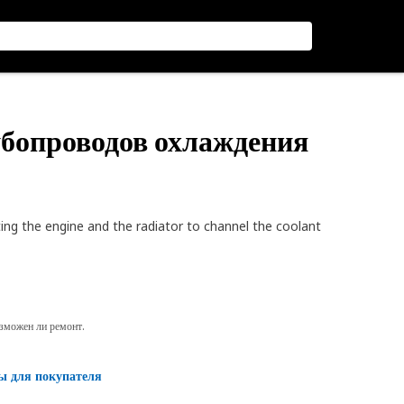
убопроводов охлаждения
ng the engine and the radiator to channel the coolant
озможен ли ремонт.
ы для покупателя