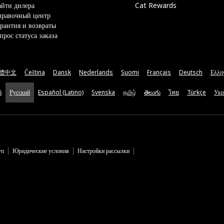
йти дилера
Cat Rewards
правочный центр
рантия и возвраты
прос статуса заказа
體中文
Čeština
Dansk
Nederlands
Suomi
Français
Deutsch
Ελλη
ă
Русский
Español (Latino)
Svenska
தமிழ்
తెలుగు
ไทย
Türkçe
Укр
уп
Юридические условия
Настройки рассылки