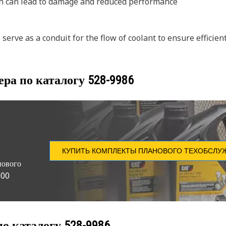
ch can lead to damage and reduced performance
rve as a conduit for the flow of coolant to ensure efficient
ера по каталогу
528-9986
КУПИТЬ КОМПЛЕКТЫ ПЛАНОВОГО ТЕХОБСЛУ
нового
000
по каталогу
528-9986