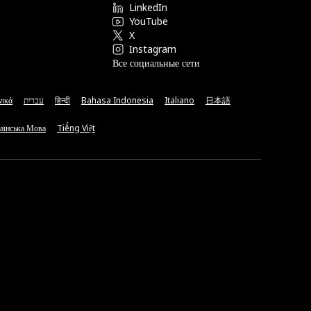
LinkedIn
YouTube
X
Instagram
Все социальные сети
νικά
עברית
हिन्दी
Bahasa Indonesia
Italiano
日本語
аїнська Мова
Tiếng Việt