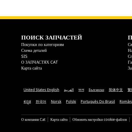
ПОИСК ЗАПЧАСТЕЙ
П
Покупки по категориям
Св
Схема деталей
На
SIS
С
О ЗАПЧАСТЯХ CAT
Га
Карта сайта
За
United States English
العربية
বাংলা
Български
简体中文
繁
ಕನ್ನಡ
한국어
Norsk
Polski
Português Do Brasil
Român
О компании Cat
Карта сайта
Обновить настройки cookie-файлов