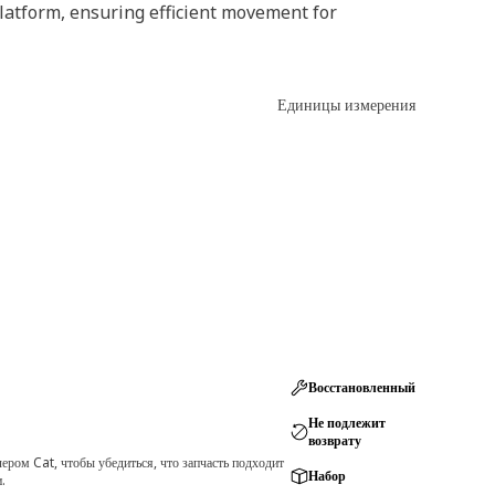
latform, ensuring efficient movement for
Единицы измерения
Восстановленный
Не подлежит
возврату
ром Cat, чтобы убедиться, что запчасть подходит
Набор
.