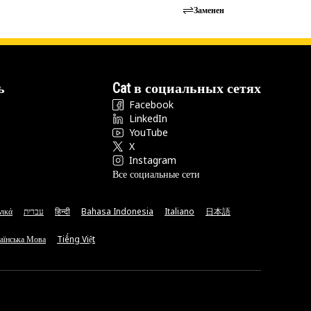
Заменен
ь
Cat в социальных сетях
Facebook
LinkedIn
YouTube
X
Instagram
Все социальные сети
νικά
עברית
हिन्दी
Bahasa Indonesia
Italiano
日本語
аїнська Мова
Tiếng Việt