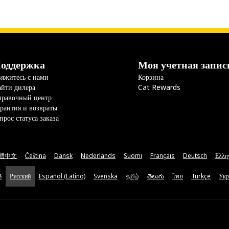
оддержка
Моя учетная запис
яжитесь с нами
Корзина
йти дилера
Cat Rewards
правочный центр
рантия и возвраты
прос статуса заказа
體中文
Čeština
Dansk
Nederlands
Suomi
Français
Deutsch
Ελλη
ă
Русский
Español (Latino)
Svenska
தமிழ்
తెలుగు
ไทย
Türkçe
Укр