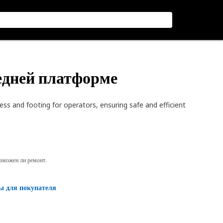
редней платформе
s and footing for operators, ensuring safe and efficient
озможен ли ремонт.
ы для покупателя