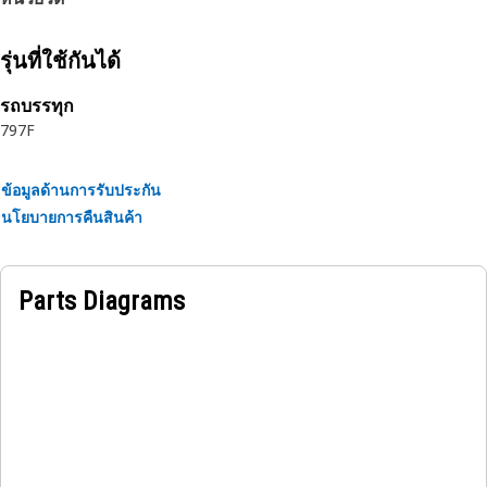
its mating components
• Withstands the weight of the operator to provide a stable
platform
รุ่นที่ใช้กันได้
Applications:
รถบรรทุก
797F
A Front Platform Walkway is a sturdy and secure structure
made to provide safe access to the machine front platform,
ensuring efficient movement for operators and personnel
ข้อมูลด้านการรับประกัน
with its non-slip surface and durable construction.
นโยบายการคืนสินค้า
Parts Diagrams