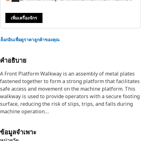
เพิ่มเครื่องจักร
ล็อกอินเพื่อดูราคาลูกค้าของคุณ
คำอธิบาย
A Front Platform Walkway is an assembly of metal plates
fastened together to form a strong platform that facilitates
safe access and movement on the machine platform. This
walkway is used to provide operators with a secure footing
surface, reducing the risk of slips, trips, and falls during
machine operation.
Attributes:
ข้อมูลจำเพาะ
• Features mounting holes and slots for secure fastening to
หน่วยวัด