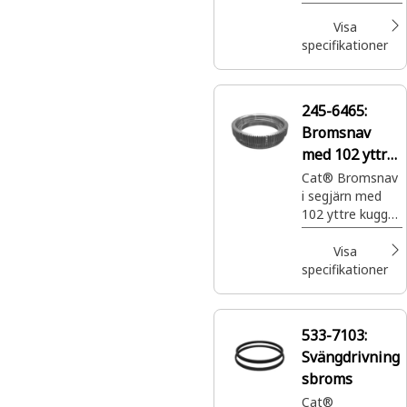
grundläggande
broms som är
Visa
avgörande för
specifikationer
tillförlitlig
stoppkraft och
garanterar
245-6465:
säkerheten
Bromsnav
med 102 yttre
kuggar
Cat® Bromsnav
i segjärn med
102 yttre kuggar
för färd- och
parkeringsbroms
Visa
för slutväxel
specifikationer
533-7103:
Svängdrivning
sbroms
Cat®