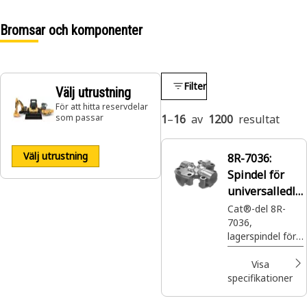
Bromsar och komponenter
Filter
Välj utrustning
För att hitta reservdelar
som passar
1
–
16
av
1200
resultat
Välj utrustning
8R-7036:
Spindel för
universalledla
ger
Cat®-del 8R-
7036,
lagerspindel för
universalled,
överför
Visa
rotationsrörelse
specifikationer
mellan två
korsande axlar.