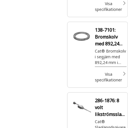
som används i
Visa
slutväxeln
specifikationer
138-7101:
Bromskolv
med 892,24
mm i
Cat® Bromskolv
i segjärn med
ytterdiameter
892,24 mm i
ytterdiameter
för slutväxel för
Visa
parkerings- och
specifikationer
färdbroms
286-1876:
8
volt
likströmsslagg
ivare
Cat®
Slaglängdsgivare