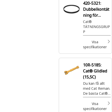
420-5321:
Dubbelkontät
ning för
slutväxel
Cat®
TÄTNINGSGRUP
P
Visa
specifikationer
10R-5185:
Cat® Glidled
(15,5C)
Du kan få allt
med Cat Reman.
De bästa Cat®-
delarna med
fullständig
Visa
garanti när och
specifikationer