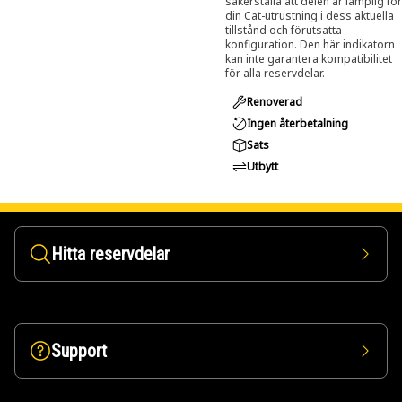
säkerställa att delen är lämplig för
din Cat-utrustning i dess aktuella
tillstånd och förutsatta
konfiguration. Den här indikatorn
kan inte garantera kompatibilitet
för alla reservdelar.
Renoverad
Ingen återbetalning
Sats
Utbytt
Hitta reservdelar
Support