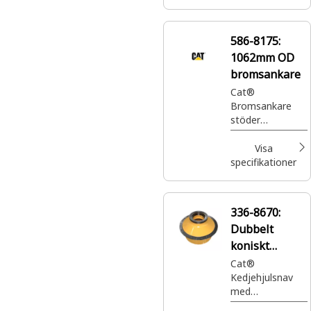
var du behöver
dem – till en
bråkdel av priset.
586-8175:
1062mm OD
bromsankare
Cat®
Bromsankare
stöder
bromsmekanism
en och hjälper till
Visa
att överföra
specifikationer
bromskraften till
maskinens hjul
eller
336-8670:
komponenter
Dubbelt
koniskt
kedjehjulsnav
Cat®
Kedjehjulsnav
med
dubbelkonskydd