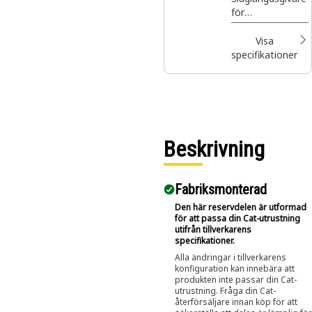
för
bromsslitageindi
kator mäter
Visa
indikatorns
specifikationer
slaglängd, vilket
är avgörande för
att övervaka
slitaget på
bromsbeläggen
och säkerställa
Beskrivning
säkra
fordonsprestand
a
Fabriksmonterad
Den här reservdelen är utformad
för att passa din Cat-utrustning
utifrån tillverkarens
specifikationer.
Alla ändringar i tillverkarens
konfiguration kan innebära att
produkten inte passar din Cat-
utrustning. Fråga din Cat-
återförsäljare innan köp för att