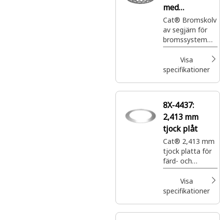
med
ytterdiameter
Cat® Bromskolv
av segjärn för
813 mm
bromssystem
med
ytterdiameter
Visa
813 mm
specifikationer
8X-4437:
2,413 mm
tjock plåt
Cat® 2,413 mm
tjock platta för
färd- och
parkeringsbroms
Visa
specifikationer