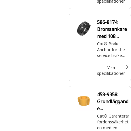
lufttryck till
specifikationer
hydraulisk kraft
för optimal
färdbromslednin
586-8174:
gsprestanda. 8X-
Bromsankare
7220 hjälper till
att hålla din Cat-
med 108
maskins
invändiga
Cat® Brake
bromsar i
Anchor for the
splinetänder
fungerande
service brake
skick.
securely holds
the service brake
Visa
components in
specifikationer
place, ensuring
effective braking
performance
458-9358:
Grundläggand
e
säkerhetsbro
Cat® Garanterar
fordonssäkerhet
ms
en med en