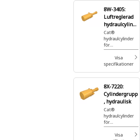
8W-3405:
Luftreglerad
hydraulcylinde
r
Cat®
hydraulcylinder
för
färdbromslednin
gar omvandlar
Visa
lufttryck till
specifikationer
hydraulisk kraft
för optimal
färdbromslednin
8X-7220:
gsprestanda.
Cylindergrupp
8W-3405 hjälper
till att hålla din
, hydraulisk
Cat-maskins
Cat®
bromsar i
hydraulcylinder
fungerande
för
skick.
färdbromslednin
gar omvandlar
Visa