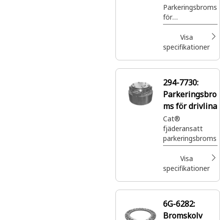
Parkeringsbroms
för
svängdrivningar
Visa
specifikationer
294-7730:
Parkeringsbro
ms för drivlina
Cat®
fjäderansatt
parkeringsbroms
Visa
specifikationer
6G-6282:
Bromskolv