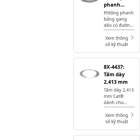
phanh
đường kính
Pittông phanh
bằng gang
ngoài 813
dẻo có đường
mm
kính ngoài 813
mm Cat® cho
Xem thông
hệ thống
số kỹ thuật
phanh
8X-4437:
Tấm dày
2,413 mm
Tấm dày 2,413
mm Cat®
dành cho
phanh chân
và phanh đỗ
Xem thông
số kỹ thuật