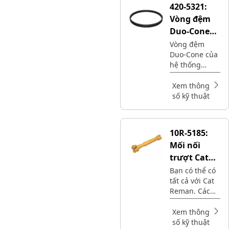
420-5321:
Vòng đệm
Duo-Cone
truyền động
Vòng đệm
Duo-Cone của
cuối cùng
hệ thống
truyền động
cuối cùng
Xem thông
ngăn ngừa rò
số kỹ thuật
rỉ dầu, chặn
chất gây ô
nhiễm đồng
10R-5185:
thời đảm bảo
Mối nối
độ bền và
hiệu quả cho
trượt Cat®
máy móc hạng
(15,5C)
Bạn có thể có
nặng trong
tất cả với Cat
điều kiện khắc
Reman. Các
nghiệt.
bộ phận Cat®
được chế tạo
Xem thông
tốt nhất với
số kỹ thuật