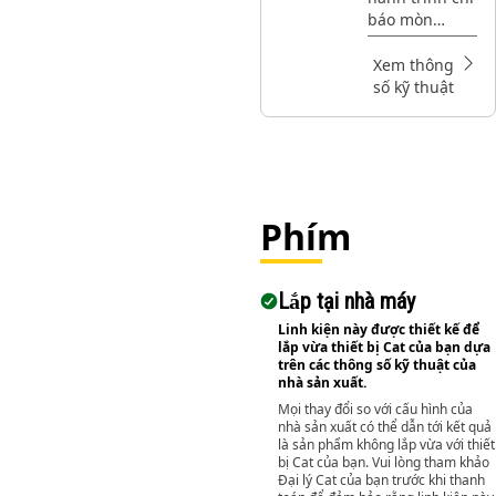
một chiều 8
báo mòn
vôn
phanh Cat®
đo hành trình
Xem thông
chỉ báo, rất
số kỹ thuật
quan trọng để
theo dõi độ
mòn má
phanh đảm
bảo hiệu suất
xe an toàn
Phím
Lắp tại nhà máy
Linh kiện này được thiết kế để
lắp vừa thiết bị Cat của bạn dựa
trên các thông số kỹ thuật của
nhà sản xuất.
Mọi thay đổi so với cấu hình của
nhà sản xuất có thể dẫn tới kết quả
là sản phẩm không lắp vừa với thiết
bị Cat của bạn. Vui lòng tham khảo
Đại lý Cat của bạn trước khi thanh