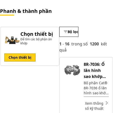
Phanh & thành phần
Bộ lọc
Chọn thiết bị
Để tìm các bộ phận ăn
khớp
1
-
16
trong số
1200
kết
quả
Chọn thiết bị
8R-7036:
Ổ
lăn hình
sao khớp
nối đa năng
Bộ phận Cat®
8R-7036 ổ lăn
hình sao khớp
nối vạn năng
truyền chuyển
Xem thông
động quay
số kỹ thuật