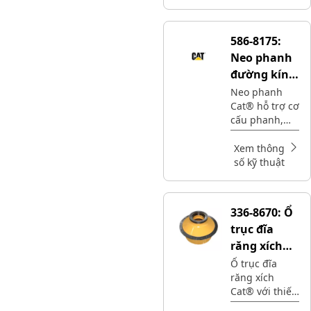
bảo hành đầy
đủ tại thời
gian, địa điểm
586-8175:
bạn cần - tất
Neo phanh
cả đều ở mức
giá thấp.
đường kính
ngoài 1.062
Neo phanh
Cat® hỗ trợ cơ
mm
cấu phanh,
giúp truyền
lực phanh đến
Xem thông
các bánh xe
số kỹ thuật
hoặc các bộ
phận của máy
336-8670:
Ổ
trục đĩa
răng xích
bảo vệ duo
Ổ trục đĩa
răng xích
cone
Cat® với thiết
bị bảo vệ duo