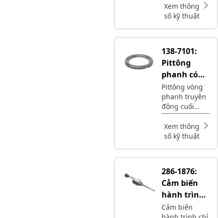
cone, được sử
Xem thông
dụng trong
số kỹ thuật
truyền động
cuối cùng
138-7101:
Pittông
phanh có
đường kính
Pittông vòng
phanh truyền
ngoài
động cuối
892,24 mm
cùng bằng
gang dẻo có
Xem thông
đường kính
số kỹ thuật
ngoài 892,24
mm Cat® để
đỗ phương
286-1876:
tiện và phanh
Cảm biến
chân
hành trình
dòng điện
Cảm biến
hành trình chỉ