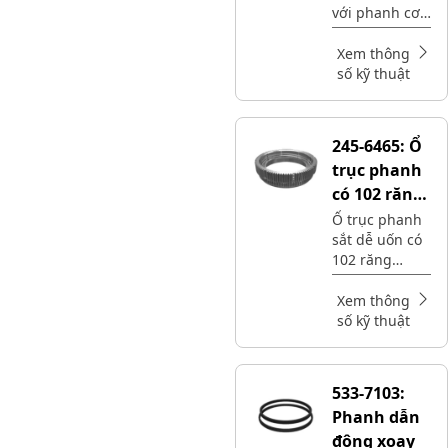
với phanh cơ
bản, cần thiết
để có công
Xem thông
suất dừng
số kỹ thuật
đáng tin cậy
và đảm bảo an
toàn
245-6465:
Ổ
trục phanh
có 102 răng
ngoài
Ổ trục phanh
sắt dễ uốn có
102 răng
ngoài Cat®
được sử dụng
Xem thông
trong dịch vụ
số kỹ thuật
truyền động
cuối cùng và
phanh đỗ
533-7103:
Phanh dẫn
động xoay