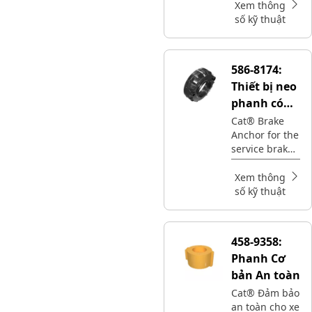
đường phanh
Xem thông
phanh máy
dịch vụ
số kỹ thuật
móc Cat của
chuyển đổi áp
bạn.
suất không khí
thành lực thủy
586-8174:
lực để tối ưu
Thiết bị neo
hóa hiệu suất
đường phanh
phanh có
dịch vụ. 8X-
108 răng
Cat® Brake
7220 hỗ trợ
Anchor for the
then hoa
duy trì hoạt
service brake
bên trong
động đúng
securely holds
cách cho
the service
Xem thông
phanh máy
brake
số kỹ thuật
móc Cat của
components
bạn.
in place,
ensuring
458-9358:
effective
Phanh Cơ
braking
performance
bản An toàn
Cat® Đảm bảo
an toàn cho xe