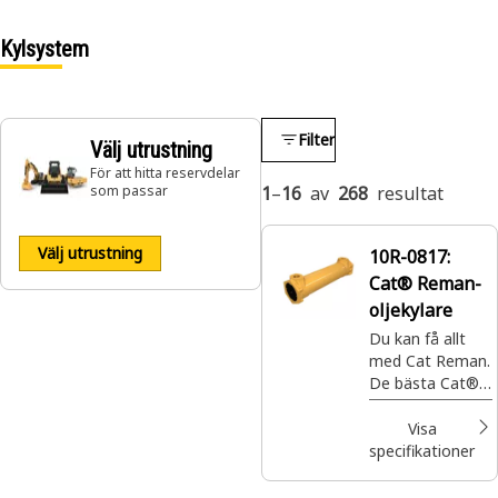
Kylsystem
Filter
Välj utrustning
För att hitta reservdelar
som passar
1
–
16
av
268
resultat
Välj utrustning
10R-0817:
Cat® Reman-
oljekylare
Du kan få allt
med Cat Reman.
De bästa Cat®-
delarna med
fullständig
Visa
garanti när och
specifikationer
var du behöver
dem – till en