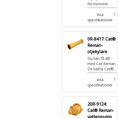
för motorer
Visa
specifikationer
0R-8417:
Cat®
Reman-
oljekylare
Du kan få allt
med Cat Reman.
De bästa Cat®-
delarna med
fullständig
Visa
garanti när och
specifikationer
var du behöver
dem – till en
bråkdel av priset.
20R-9124:
Cat® Reman-
vattenpump