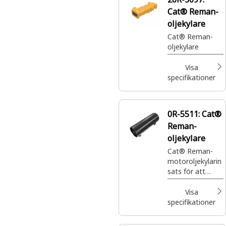
Cat® Reman-
oljekylare
Cat® Reman-
oljekylare
Visa
specifikationer
0R-5511:
Cat®
Reman-
oljekylare
Cat® Reman-
motoroljekylarin
sats för att
avleda värme
från oljekanaler
Visa
specifikationer