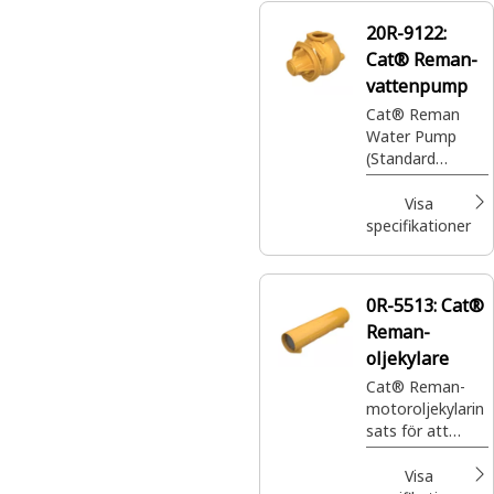
bråkdel av priset.
20R-9122:
Cat® Reman-
vattenpump
Cat® Reman
Water Pump
(Standard
Rotation) (3600)
Visa
specifikationer
0R-5513:
Cat®
Reman-
oljekylare
Cat® Reman-
motoroljekylarin
sats för att
avleda värme
från oljekanaler
Visa