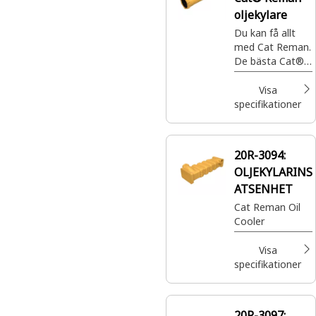
oljekylare
Du kan få allt
med Cat Reman.
De bästa Cat®-
delarna med
fullständig
Visa
garanti när och
specifikationer
var du behöver
dem – till en
bråkdel av priset.
20R-3094:
OLJEKYLARINS
ATSENHET
Cat Reman Oil
Cooler
Visa
specifikationer
20R-3097: