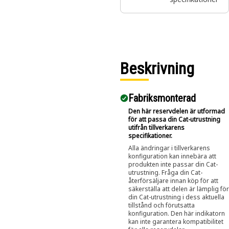
var du behöver
dem – till en
bråkdel av priset.
Beskrivning
Fabriksmonterad
Den här reservdelen är utformad
för att passa din Cat-utrustning
utifrån tillverkarens
specifikationer.
Alla ändringar i tillverkarens
konfiguration kan innebära att
produkten inte passar din Cat-
utrustning. Fråga din Cat-
återförsäljare innan köp för att
säkerställa att delen är lämplig för
din Cat-utrustning i dess aktuella
tillstånd och förutsatta
konfiguration. Den här indikatorn
kan inte garantera kompatibilitet