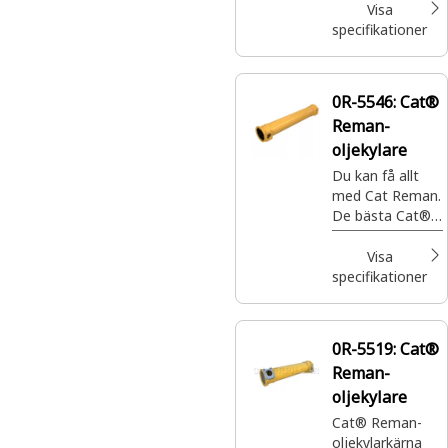
fullständig
Visa
garanti när och
specifikationer
var du behöver
dem – till en
bråkdel av priset.
0R-5546:
Cat®
Reman-
oljekylare
Du kan få allt
med Cat Reman.
De bästa Cat®-
delarna med
fullständig
Visa
garanti när och
specifikationer
var du behöver
dem – till en
bråkdel av priset.
0R-5519:
Cat®
Reman-
oljekylare
Cat® Reman-
oljekylarkärna