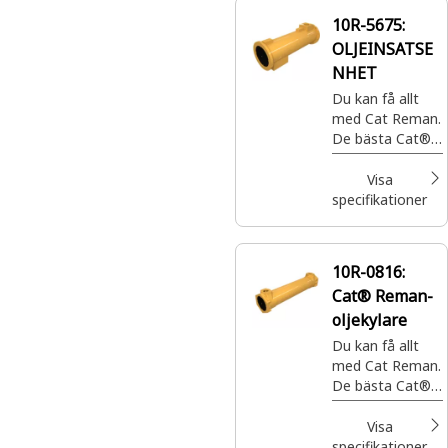
10R-5675:
OLJEINSATSE
NHET
Du kan få allt
med Cat Reman.
De bästa Cat®-
delarna med
fullständig
Visa
garanti när och
specifikationer
var du behöver
dem – till en
bråkdel av priset.
10R-0816:
Cat® Reman-
oljekylare
Du kan få allt
med Cat Reman.
De bästa Cat®-
delarna med
fullständig
Visa
garanti när och
specifikationer