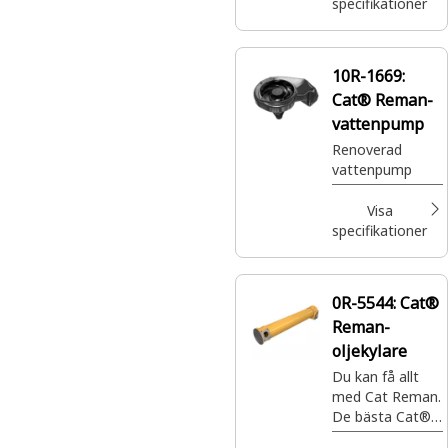
specifikationer
10R-1669:
Cat® Reman-
vattenpump
Renoverad
vattenpump
Visa
specifikationer
0R-5544:
Cat®
Reman-
oljekylare
Du kan få allt
med Cat Reman.
De bästa Cat®-
delarna med