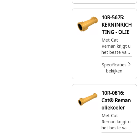
spoelen
10R-5675:
KERNINRICH
TING - OLIE
Met Cat
Reman krijgt u
het beste van
alles. De best
gebouwde
Specificaties
Cat®
bekijken
onderdelen
met volledige
garantie
10R-0816:
wanneer en
Cat® Reman
waar u ze ook
nodig hebt,
oliekoeler
voor slechts
Met Cat
een fractie van
Reman krijgt u
de prijs.
het beste van
alles. De best