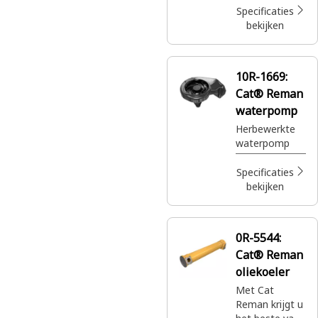
van hitte van
Specificaties
olie door
bekijken
spoelen
10R-1669:
Cat® Reman
waterpomp
Herbewerkte
waterpomp
Specificaties
bekijken
0R-5544:
Cat® Reman
oliekoeler
Met Cat
Reman krijgt u