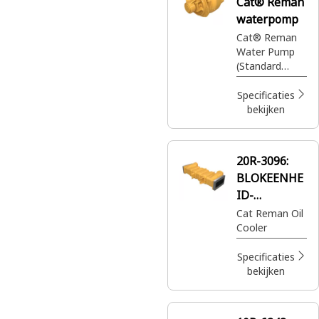
Cat® Reman
waar u ze ook
nodig hebt,
waterpomp
voor slechts
Cat® Reman
een fractie van
Water Pump
de prijs.
(Standard
Rotation)
(3600)
Specificaties
bekijken
20R-3096:
BLOKEENHE
ID-
OLIEKOELER
Cat Reman Oil
Cooler
Specificaties
bekijken