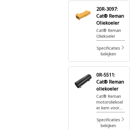
20R-3097:
Cat® Reman
Oliekoeler
Cat® Reman
Oliekoeler
Specificaties
bekijken
0R-5511:
Cat® Reman
oliekoeler
Cat® Reman
motoroliekoel
er kern voor
het afvoeren
van hitte van
Specificaties
olie door
bekijken