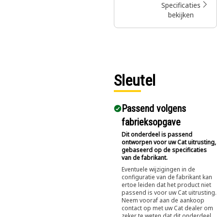
gebouwde
Specificaties
Cat®
bekijken
onderdelen
met volledige
garantie
wanneer en
waar u ze ook
nodig hebt,
Sleutel
voor slechts
een fractie van
de prijs.
Passend volgens
fabrieksopgave
Dit onderdeel is passend
ontworpen voor uw Cat uitrusting,
gebaseerd op de specificaties
van de fabrikant.
Eventuele wijzigingen in de
configuratie van de fabrikant kan
ertoe leiden dat het product niet
passend is voor uw Cat uitrusting.
Neem vooraf aan de aankoop
contact op met uw Cat dealer om
zeker te weten dat dit onderdeel