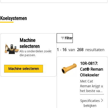
Koelsystemen
Filter
Machine
selecteren
1
-
16
van
268
resultaten
Als u onderdelen zoekt
die passen.
10R-0817:
Machine selecteren
Cat® Reman
Oliekoeler
Met Cat
Reman krijgt u
het beste van
alles. De best
gebouwde
Specificaties
Cat®
bekijken