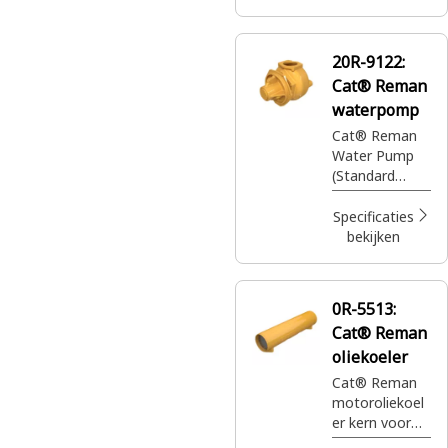
onderdelen
met volledige
garantie
20R-9122:
wanneer en
Cat® Reman
waar u ze ook
nodig hebt,
waterpomp
voor slechts
Cat® Reman
een fractie van
Water Pump
de prijs.
(Standard
Rotation)
(3600)
Specificaties
bekijken
0R-5513:
Cat® Reman
oliekoeler
Cat® Reman
motoroliekoel
er kern voor
het afvoeren