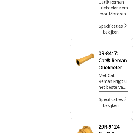
Cat® Reman
een fractie van
Oliekoeler Kern
de prijs.
voor Motoren
Specificaties
bekijken
0R-8417:
Cat® Reman
Oliekoeler
Met Cat
Reman krijgt u
het beste van
alles. De best
gebouwde
Specificaties
Cat®
bekijken
onderdelen
met volledige
garantie
20R-9124:
wanneer en