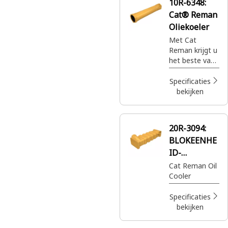
10R-6348:
Cat® Reman
Oliekoeler
Met Cat
Reman krijgt u
het beste van
alles. De best
gebouwde
Specificaties
Cat®
bekijken
onderdelen
met volledige
garantie
20R-3094:
wanneer en
BLOKEENHE
waar u ze ook
nodig hebt,
ID-
voor slechts
OLIEKOELER
Cat Reman Oil
een fractie van
Cooler
de prijs.
Specificaties
bekijken