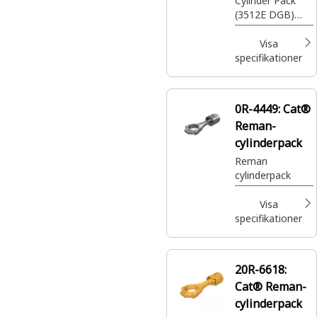
Cylinder Pack
(3512E DGB)
(Tier 4)
(Monotherm
Visa
Piston)
specifikationer
0R-4449:
Cat®
Reman-
cylinderpack
Reman
cylinderpack
Visa
specifikationer
20R-6618:
Cat® Reman-
cylinderpack