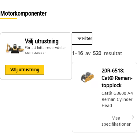
Motorkomponenter
Filter
Välj utrustning
För att hitta reservdelar
som passar
1
–
16
av
520
resultat
Välj utrustning
20R-6518:
Cat® Reman-
topplock
Cat® G3600 A4
Reman Cylinder
Head
Visa
specifikationer