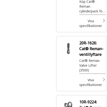
Köp Cat®
Reman
cylinderpack för
D3500 med
kompressionsför
Visa
hållande 14,0:1
specifikationer
och monoterm
kolv för
maskiner som är
20R-1626:
kompatibla med
Cat® Reman-
20R-6618.
Upplev kvaliteten
ventillyftare
på renoverade
Cat® Reman
Cat-delar.
Valve Lifter
(3500)
Visa
specifikationer
10R-9224: