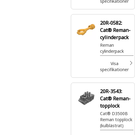
specifikationer
20R-0582:
Cat® Reman-
cylinderpack
Reman
cylinderpack
Visa
specifikationer
20R-3543:
Cat® Reman-
topplock
Cat® D3500B
Reman topplock
(kulblästrat)