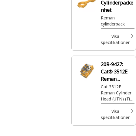
Cylinderpacke
nhet
Reman
cylinderpack
Visa
specifikationer
20R-9427:
Cat® 3512E
Reman
Uppgradering
Cat 3512E
Reman Cylinder
till nytt (UTN)
Head (UTN) (Tier
- Topplock
4)
Visa
specifikationer