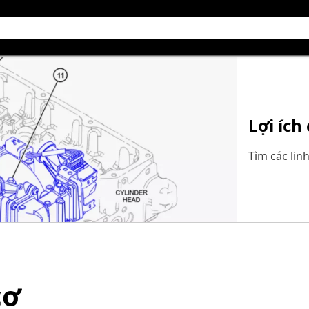
Lợi ích
Tìm các lin
cơ