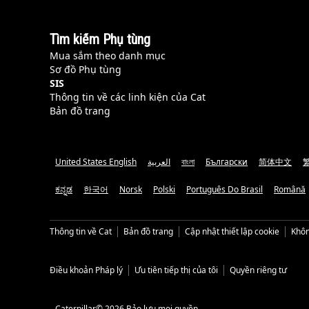
Tìm kiếm Phụ tùng
Mua sắm theo danh mục
Sơ đồ Phụ tùng
SIS
Thông tin về các linh kiện của Cat
Bản đồ trang
United States English
العربية
বাংলা
Български
简体中文
ಕನ್ನಡ
한국어
Norsk
Polski
Português Do Brasil
Română
Thông tin về Cat
Bản đồ trang
Cập nhật thiết lập cookie
Khôn
Điều khoản Pháp lý
Ưu tiên tiếp thị của tôi
Quyền riêng tư
Caterpillar© 2026 Bảo lưu mọi quyền