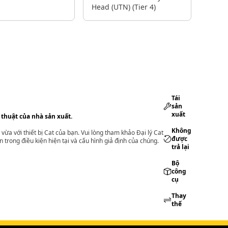
Head (UTN) (Tier 4)
Tái
sản
xuất
 thuật của nhà sản xuất.
Không
vừa với thiết bị Cat của bạn. Vui lòng tham khảo Đại lý Cat
được
 trong điều kiện hiện tại và cấu hình giả định của chúng.
trả lại
Bộ
công
cụ
Thay
thế