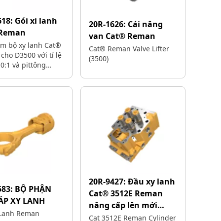
618:
Gói xi lanh
20R-1626:
Cái nâng
 Reman
van Cat® Reman
m bộ xy lanh Cat®
Cat® Reman Valve Lifter
ho D3500 với tỉ lệ
(3500)
0:1 và pittông
erm cho máy móc
hích với 20R-6618.
ghiệm chất lượng
 bộ phận tái sản
t.
20R-9427:
Đầu xy lanh
583:
BỘ PHẬN
Cat® 3512E Reman
ÁP XY LANH
nâng cấp lên mới
 Lanh Reman
(UTN)
Cat 3512E Reman Cylinder