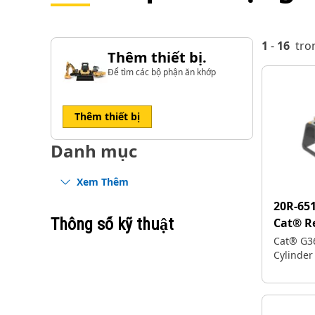
1
-
16
tro
Thêm thiết bị.
Để tìm các bộ phận ăn khớp
Thêm thiết bị
Danh mục
Xem Thêm
20R-65
Thông số kỹ thuật
Cat® 
Cat® G3
Cylinder