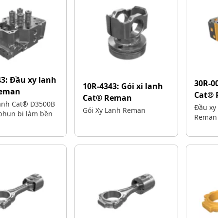
43:
Đầu xy lanh
30R-0
10R-4343:
Gói xi lanh
Reman
Cat®
Cat® Reman
lanh Cat® D3500B
Đầu xy 
Gói Xy Lanh Reman
phun bi làm bền
Reman