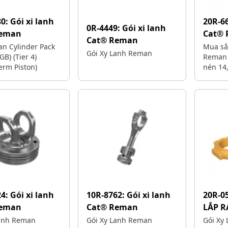
80:
Gói xi lanh
20R-6
0R-4449:
Gói xi lanh
Reman
Cat®
Cat® Reman
n Cylinder Pack
Mua sắ
Gói Xy Lanh Reman
B) (Tier 4)
Reman c
rm Piston)
nén 14,
Monoth
tương t
Trải n
của các
xuất Ca
24:
Gói xi lanh
10R-8762:
Gói xi lanh
20R-0
Reman
Cat® Reman
LẮP R
Lanh Reman
Gói Xy Lanh Reman
Gói Xy