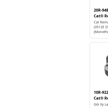
20R-94
Cat® 
Cat Rema
(3512E DG
(Monothe
10R-92
Cat® 
Gói Xy 