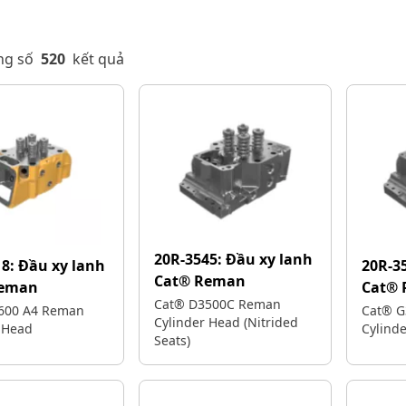
ng số
520
kết quả
20R-3545:
Đầu xy lanh
18:
Đầu xy lanh
20R-3
Cat® Reman
Reman
Cat®
Cat® D3500C Reman
600 A4 Reman
Cat® 
Cylinder Head (Nitrided
 Head
Cylinde
Seats)