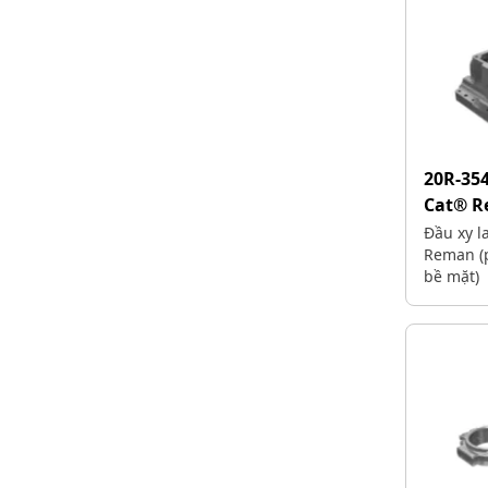
20R-35
Cat® 
Đầu xy 
Reman (
bề mặt)