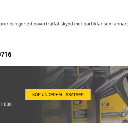
6
rer och ger ett oöverträffat skydd mot partiklar som annars 
0716
KÖP UNDERHÅLLSSATSER
 1 000