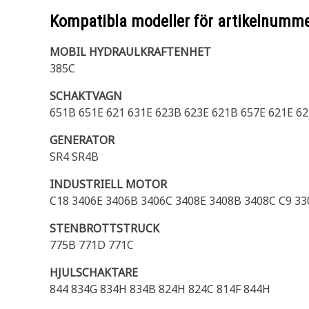
Kompatibla modeller för artikelnumm
MOBIL HYDRAULKRAFTENHET
385C
SCHAKTVAGN
651B 651E 621 631E 623B 623E 621B 657E 621E 62
GENERATOR
SR4 SR4B
INDUSTRIELL MOTOR
C18 3406E 3406B 3406C 3408E 3408B 3408C C9 33
STENBROTTSTRUCK
775B 771D 771C
HJULSCHAKTARE
844 834G 834H 834B 824H 824C 814F 844H