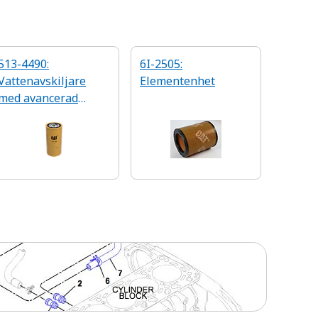
513-4490:
6I-2505:
Vattenavskiljare
Elementenhet
med avancerad
effektivitet