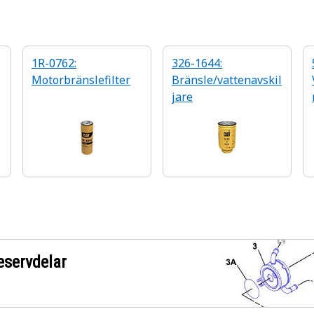
1R-0762:
326-1644:
Motorbränslefilter
Bränsle/vattenavskil
jare
eservdelar