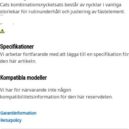
Cats kombinationsnyckelsats består av nycklar i vanliga
storlekar för rutinunderhåll och justering av fästelement.
Egenskaper:
• Sats med 10 kombinationsnycklar
• Nycklar i vanliga storlekar från 10 till 19 mm
• Långt handtag för räckvidd och vridmoment
Specifikationer
• U-formad öppen ände och tolvkantig ringände
Vi arbetar fortfarande med att lägga till en specifikation för
• Öppen ände och ringände med 15° vinkel
den här artikeln.
• Kromfinish
Kompatibla modeller
Vi har för närvarande inte någon
kompatibilitetsinformation för den här reservdelen.
Garantiinformation
Returpolicy