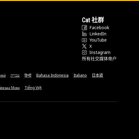
Cat 社群
Facebook
LinkedIn
YouTube
X
Instagram
所有社交媒体帝户
νικά
עברית
हिन्दी
Bahasa Indonesia
Italiano
日本語
їнська Мова
Tiếng Việt