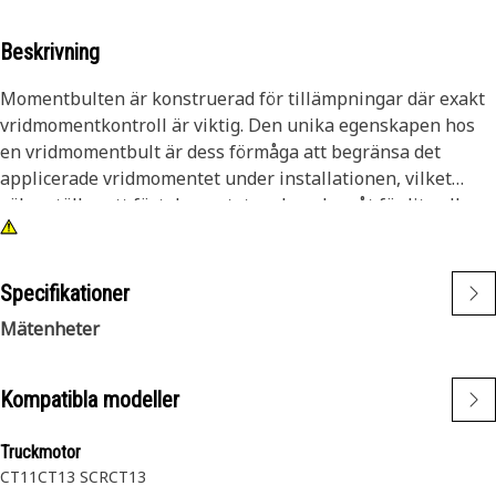
Beskrivning
Momentbulten är konstruerad för tillämpningar där exakt
vridmomentkontroll är viktig. Den unika egenskapen hos
en vridmomentbult är dess förmåga att begränsa det
applicerade vridmomentet under installationen, vilket
säkerställer att fästelementet varken dras åt för lite eller
för hårt.
Attribut:
Specifikationer
• Kontrollera det applicerade vridmomentet.
Mätenheter
• Förhindra överåtdragning.
• Förbättra korrosionsbeständigheten.
Kompatibla modeller
Program:
Momentbulten säkerställer korrekt och konsekvent
Truckmotor
fastspänningskraft i leder och förhindrar underåtdragning,
CT11
CT13 SCR
CT13