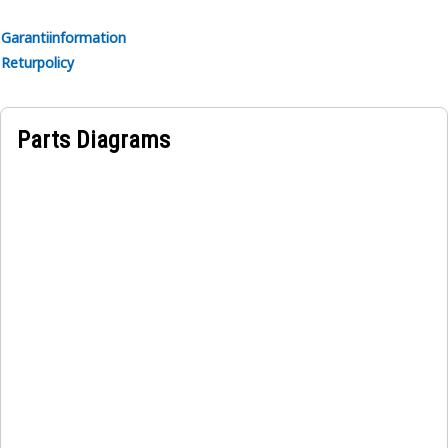
vilket kan leda till lossning och fogbrott, samt
överåtdragning, vilket skadar materialen som fästs.
Garantiinformation
Returpolicy
Parts Diagrams