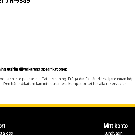
er
7H-9389
g utifrån tillverkarens specifikationer.
rodukten inte passar din Cat-utrustning. Fråga din Cat-återförsäljare innan köp fö
n. Den här indikatorn kan inte garantera kompatibilitet för alla reservdelar.
rt
Mitt konto
ta oss
Kundvagn