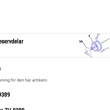
eservdelar
9
vning för den här artikeln.
9389