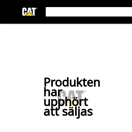
Produkten
har
upphört
att säljas