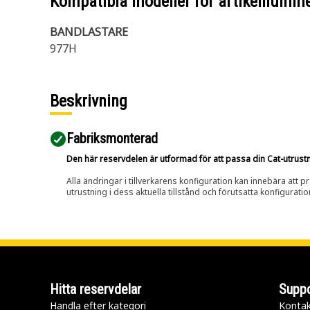
Kompatibla modeller för artikelnumm
BANDLASTARE
977H
Beskrivning
Fabriksmonterad
Den här reservdelen är utformad för att passa din Cat-utrustnin
Alla ändringar i tillverkarens konfiguration kan innebära att p
utrustning i dess aktuella tillstånd och förutsatta konfiguratio
Hitta reservdelar
Suppo
Handla efter kategori
Kontak