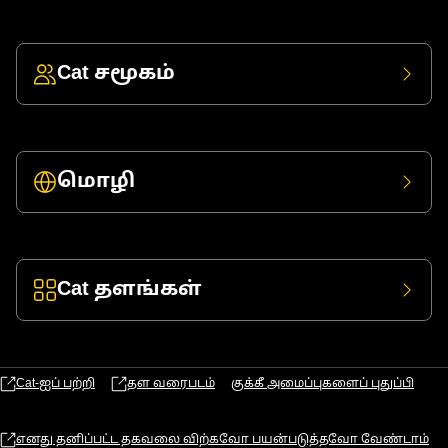
Cat சமூகம்
மொழி
Cat தளங்கள்
Cat-ஐப் பற்றி
தள வரைபடம்
குக்கீ அமைப்புகளைப் புதுப்பி
எனது தனிப்பட்ட தகவலை விற்கவோ பயன்படுத்தவோ வேண்டாம்