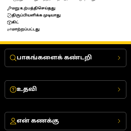
மறு உற்பத்திசெய்தது
திருப்பியளிக்க முடியாது
கிட்
மாற்றப்பட்டது
பாகங்களைக் கண்டறி
உதவி
என் கணக்கு