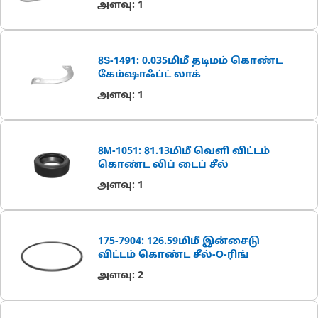
அளவு
:
1
8S-1491: 0.035மிமீ தடிமம் கொண்ட
கேம்ஷாஃப்ட் லாக்
அளவு
:
1
8M-1051: 81.13மிமீ வெளி விட்டம்
கொண்ட லிப் டைப் சீல்
அளவு
:
1
175-7904: 126.59மிமீ இன்சைடு
விட்டம் கொண்ட சீல்-O-ரிங்
அளவு
:
2