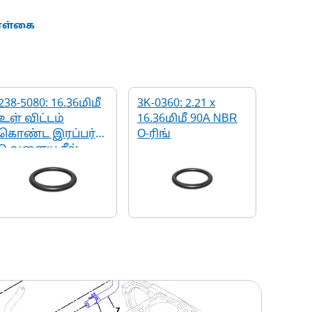
கொள்கை
238-5080: 16.36மிமீ
3K-0360: 2.21 x
உள் விட்டம்
16.36மிமீ 90A NBR
கொண்ட இரப்பர்
O-ரிங்
O-வளைய சீல்