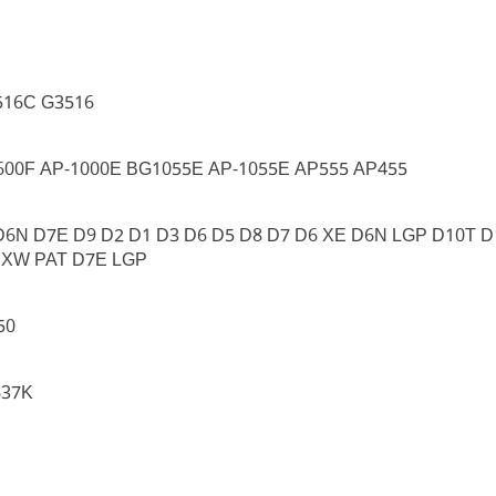
516C G3516
600F AP-1000E BG1055E AP-1055E AP555 AP455
6N D7E D9 D2 D1 D3 D6 D5 D8 D7 D6 XE D6N LGP D10T D
 XW PAT D7E LGP
50
637K