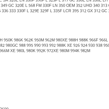
E SA 320E LN 330F 390F L 323F L 317 GC 336E LN 336E L
49 GC 320E L 568 FM 330F LN 350 OEM 352 UHD 340 313 G
35 336 333 330F L 329E 329F L 335F LCR 395 312 GX 312 GC
6H 950K 986K 962K 950M 962M 980XE 988H 988K 966F 966L
82 980GC 988 995 990 993 992 988K XE 926 924 930 938 95
 966M XE 980L 980K 992K 972XE 980M 994K 982M