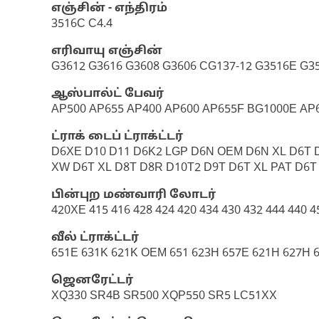
எஞ்சின் - எந்திரம்
3516C C4.4
எரிவாயு எஞ்சின்
G3612 G3616 G3608 G3606 CG137-12 G3516E G3
ஆஸ்பால்ட் பேவர்
AP500 AP655 AP400 AP600 AP655F BG1000E AP
ட்ராக் டைப் ட்ராக்ட்டர்
D6XE D10 D11 D6K2 LGP D6N OEM D6N XL D6T D
XW D6T XL D8T D8R D10T2 D9T D6T XL PAT D6T
பின்புற மண்வாரி லோடர்
420XE 415 416 428 424 420 434 430 432 444 440 4
வீல் ட்ராக்ட்டர்
651E 631K 621K OEM 651 623H 657E 621H 627H 
ஜெனரேட்டர்
XQ330 SR4B SR500 XQP550 SR5 LC51XX