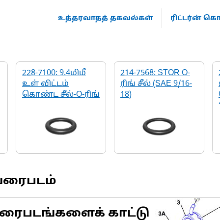
உத்தரவாதத் தகவல்கள்
ரிட்டர்ன் 
228-7100: 9.4மிமீ
214-7568: STOR O-
உள் விட்டம்
ரிங் சீல் (SAE 9/16-
கொண்ட சீல்-O-ரிங்
18)
வரைபடம்
ரைபடங்களைக் காட்டு