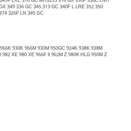
H 349F LXE 316 GC MH3295 316 GX 390F 336E LNH
X 349 336 GC 345 313 GC 340F L LRE 352 350
 374 326F LN 345 GC
 966K 930K 966M 930M 950GC 924K 938K 938M
0 982 XE 980 XE 966F II 962M Z 980K HLG 950M Z