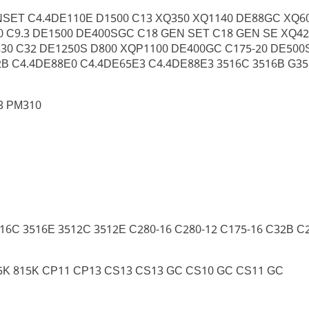
NSET C4.4DE110E D1500 C13 XQ350 XQ1140 DE88GC XQ6
C9.3 DE1500 DE400SGC C18 GEN SET C18 GEN SE XQ425
30 C32 DE1250S D800 XQP1100 DE400GC C175-20 DE500
 C4.4DE88E0 C4.4DE65E3 C4.4DE88E3 3516C 3516B G35
3 PM310
16C 3516E 3512C 3512E C280-16 C280-12 C175-16 C32B C
5K 815K CP11 CP13 CS13 CS13 GC CS10 GC CS11 GC