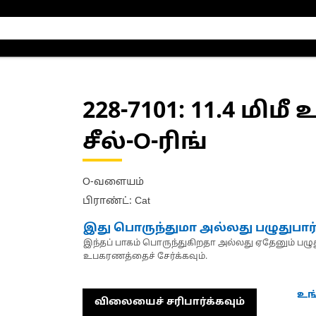
228-7101
: 11.4 மிம
சீல்-O-ரிங்
O-வளையம்
பிராண்ட்: Cat
இது பொருந்துமா அல்லது பழுதுபார
இந்தப் பாகம் பொருந்துகிறதா அல்லது ஏதேனும் பழுது
உபகரணத்தைச் சேர்க்கவும்.
உங
விலையைச் சரிபார்க்கவும்